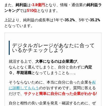
また、
純利益
は
-3.8億円
となり、情報・通信業の
純利益ラ
ンキング
では
510位
となります。
上記より、純利益の成長率は1年で
-35.2%
、5年で
-35.2%
となっています。
デジタルガレージがあなたに合って
いるかチェックしよう
就活する上で、
大事になるのは企業選び
。
なんとなく選んでしまうと、自分と合わずに
内定
０、早期退職
となってしまうことも……。
そうならないために、本当に自分に合った企業を
AI
に診断してもらう
のがおすすめです。質問に答える
だけで、
サクッと簡単に自分に合った企業がわかる!
自分と相性の良い企業を発見・確認するために、ぜ