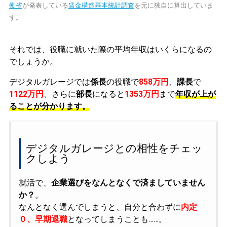
働省
が発表している
賃金構造基本統計調査
を元に独自に算出していま
す。
それでは、役職に就いた際の平均年収はいくらになるの
でしょうか。
デジタルガレージでは
係長
の役職で
858万円
、
課長
で
1122万円
、さらに
部長
になると
1353万円
まで
年収が上が
ることが分かります。
デジタルガレージとの相性をチェッ
クしよう
就活で、
企業選びをなんとなくで済ましていません
か？
。
なんとなく選んでしまうと、自分と合わずに
内定
０、早期退職
となってしまうことも……。