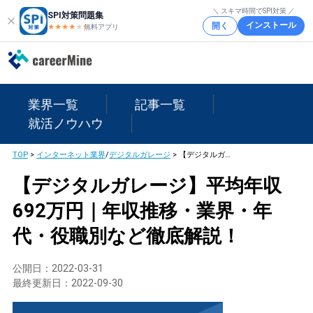
＼ スキマ時間でSPI対策 ／
SPI対策問題集
インストール
開く
★★★★
★
★
無料アプリ
業界一覧
記事一覧
就活ノウハウ
TOP
>
インターネット業界
/
デジタルガレージ
>
【デジタルガレージ】平均年収692万円｜年収推移・業界・年代・役職別など徹底解説！
【デジタルガレージ】平均年収
692万円｜年収推移・業界・年
代・役職別など徹底解説！
公開日：
2022-03-31
最終更新日：
2022-09-30