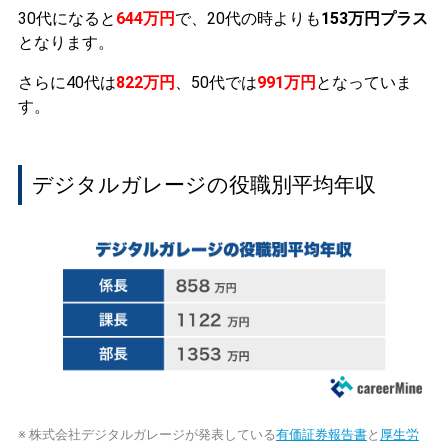
30代になると
644万円
で、20代の時よりも
153万円プラス
となります。
さらに40代は
822万円
、50代では
991万円
となっていま
す。
デジタルガレージの役職別平均年収
※ 株式会社デジタルガレージが発表している
有価証券報告書
と
厚生労