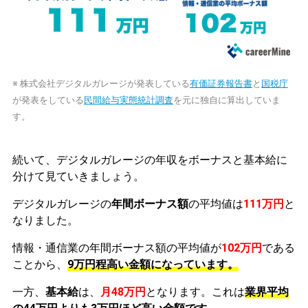
※ 株式会社デジタルガレージが発表している
有価証券報告書
と
国税庁
が発表をしている
民間給与実態統計調査
を元に独自に算出していま
す。
続いて、デジタルガレージの年収をボーナスと基本給に
分けて見ていきましょう。
デジタルガレージの
年間ボーナス額
の平均値は
111万円
と
なりました。
情報・通信業の年間ボーナス額の平均値が
102万円
である
ことから、
9万円程高い金額になっています。
一方、
基本給
は、
月48万円
となります。これは
業界平均