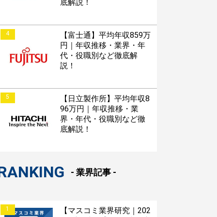
底解説！
4
【富士通】平均年収859万
円｜年収推移・業界・年
代・役職別など徹底解
説！
5
【日立製作所】平均年収8
96万円｜年収推移・業
界・年代・役職別など徹
底解説！
RANKING
- 業界記事 -
1
【マスコミ業界研究｜202