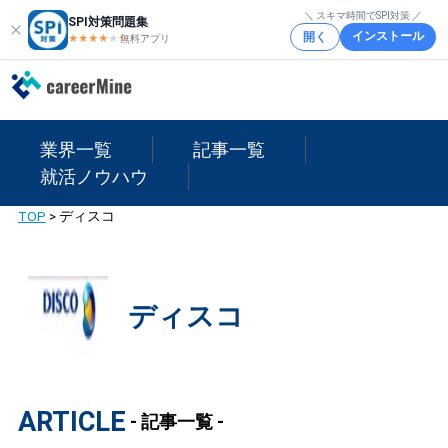
＼ スキマ時間でSPI対策 ／
SPI対策問題集
インストール
開く
★★★★
★
★
無料アプリ
業界一覧
記事一覧
就活ノウハウ
TOP
>
ディスコ
ディスコ
ARTICLE
- 記事一覧 -