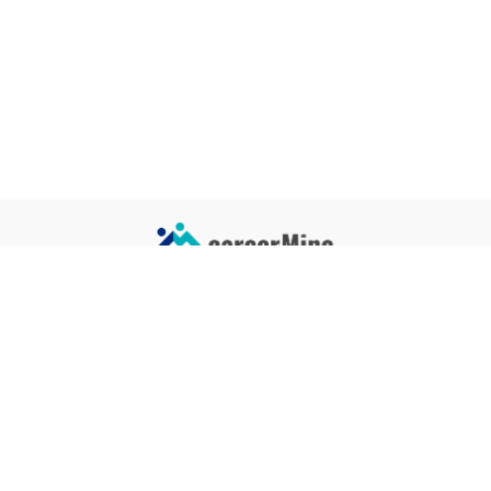
サイトコンテンツ
サイト情報
業界一覧
運営会社
企業一覧
プライバシーポリシー
タグ一覧
記事制作ポリシー
監修者メッセージ
編集部紹介
よくある質問