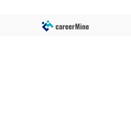
サイトコンテンツ
サイト情報
業界一覧
運営会社
企業一覧
プライバシーポリシー
タグ一覧
記事制作ポリシー
監修者メッセージ
編集部紹介
よくある質問
お問い合せ
関連サービス
おすすめ記事
就活タイムズ
【自己PRと長所の違い】効果的
な書き方と注意点を解説！｜例
年収チェッカー
文あり