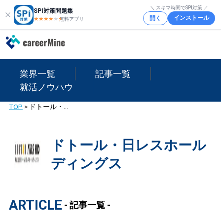
＼ スキマ時間でSPI対策 ／
SPI対策問題集
インストール
開く
★★★★
★
★
無料アプリ
業界一覧
記事一覧
就活ノウハウ
TOP
>
ドトール・日レスホールディングス
ドトール・日レスホール
ディングス
ARTICLE
- 記事一覧 -