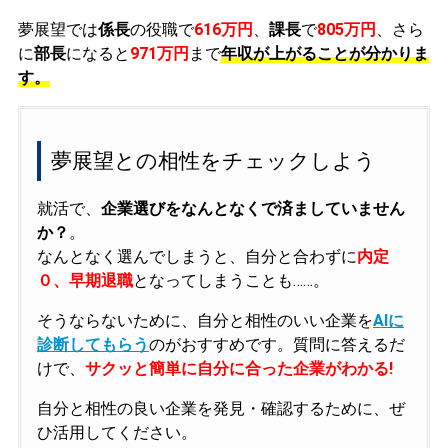
夢展望では
係長
の役職で
616万円
、
課長
で
805万円
、さら
に
部長
になると
971万円
まで
年収が上がることが分かりま
す。
夢展望との相性をチェックしよう
就活で、
企業選びをなんとなくで済ましていません
か？
。
なんとなく選んでしまうと、自分と合わずに
内定
０、早期退職
となってしまうことも……。
そうならないために、自分と相性のいい企業を
AIに
診断してもらう
のがおすすめです。質問に答えるだ
けで、
サクッと簡単に自分に合った企業がわかる!
自分と相性の良い企業を発見・確認するために、ぜ
ひ活用してください。