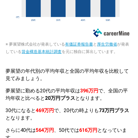
※ 夢展望株式会社が発表している
有価証券報告書
と
厚生労働省
が発表
している
賃金構造基本統計調査
を元に独自に算出しています。
夢展望の年代別の平均年収と全国の平均年収を比較して
見てみましょう。
夢展望に勤める20代の平均年収は
396万円
で、全国の平
均年収と比べると
20万円プラス
となります。
30代になると
469万円
で、20代の時よりも
73万円プラス
となります。
さらに40代は
564万円
、50代では
616万円
となっていま
す。