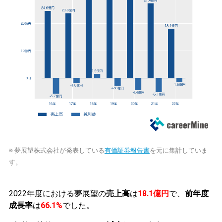
※ 夢展望株式会社が発表している
有価証券報告書
を元に集計していま
す。
2022年度における夢展望の
売上高
は
18.1億円
で、
前年度
成長率
は
66.1%
でした。