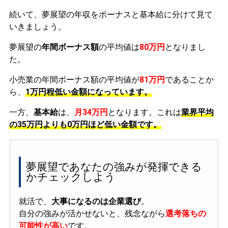
続いて、夢展望の年収をボーナスと基本給に分けて見て
いきましょう。
夢展望の
年間ボーナス額
の平均値は
80万円
となりまし
た。
小売業の年間ボーナス額の平均値が
81万円
であることか
ら、
1万円程低い金額になっています。
一方、
基本給
は、
月34万円
となります。これは
業界平均
の
35万円よりも0万円ほど低い金額です。
夢展望であなたの強みが発揮できる
かチェックしよう
就活で、
大事になるのは企業選び
。
自分の強みが活かせないと、残念ながら
選考落ちの
可能性が高い
です。