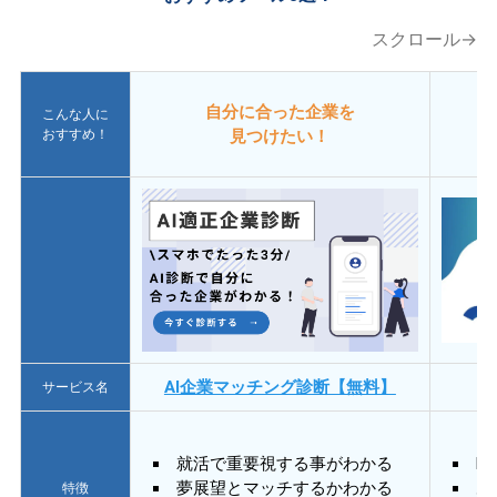
スクロール→
自分に合った企業を
こんな人に
おすすめ！
見つけたい！
AI企業マッチング診断【無料】
サービス名
就活で重要視する事がわかる
E
夢展望とマッチするかわかる
あ
特徴