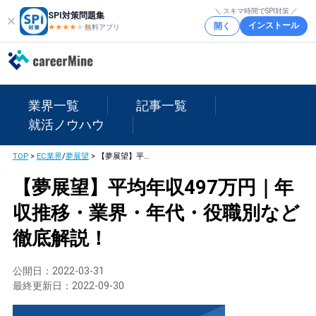
＼ スキマ時間でSPI対策 ／
SPI対策問題集
インストール
開く
★★★★
★
★
無料アプリ
業界一覧
記事一覧
就活ノウハウ
TOP
>
EC業界
/
夢展望
>
【夢展望】平均年収497万円｜年収推移・業界・年代・役職別など徹底解説！
【夢展望】平均年収497万円｜年
収推移・業界・年代・役職別など
徹底解説！
公開日：
2022-03-31
最終更新日：
2022-09-30