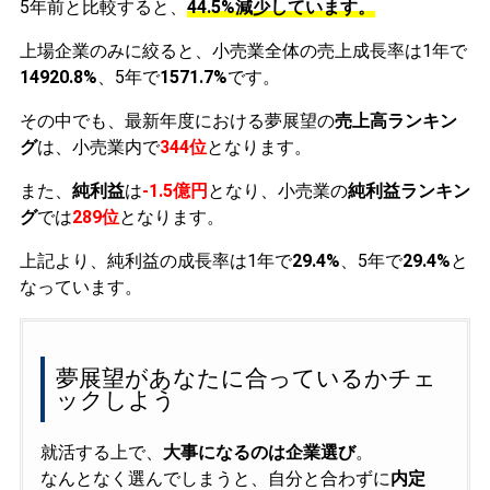
5年前と比較すると、
44.5%減少しています。
上場企業のみに絞ると、小売業全体の売上成長率は1年で
14920.8%
、5年で
1571.7%
です。
その中でも、最新年度における夢展望の
売上高ランキン
グ
は、小売業内で
344位
となります。
また、
純利益
は
-1.5億円
となり、小売業の
純利益ランキン
グ
では
289位
となります。
上記より、純利益の成長率は1年で
29.4%
、5年で
29.4%
と
なっています。
夢展望があなたに合っているかチェ
ックしよう
就活する上で、
大事になるのは企業選び
。
なんとなく選んでしまうと、自分と合わずに
内定