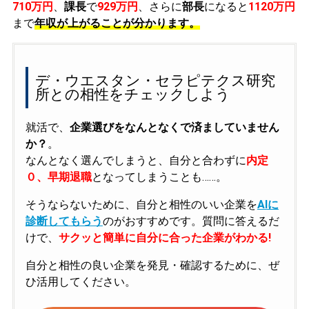
710万円
、
課長
で
929万円
、さらに
部長
になると
1120万円
まで
年収が上がることが分かります。
デ・ウエスタン・セラピテクス研究
所との相性をチェックしよう
就活で、
企業選びをなんとなくで済ましていません
か？
。
なんとなく選んでしまうと、自分と合わずに
内定
０、早期退職
となってしまうことも……。
そうならないために、自分と相性のいい企業を
AIに
診断してもらう
のがおすすめです。質問に答えるだ
けで、
サクッと簡単に自分に合った企業がわかる!
自分と相性の良い企業を発見・確認するために、ぜ
ひ活用してください。