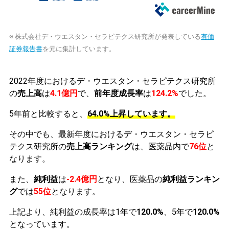
※ 株式会社デ・ウエスタン・セラピテクス研究所が発表している
有価
証券報告書
を元に集計しています。
2022年度におけるデ・ウエスタン・セラピテクス研究所
の
売上高
は
4.1億円
で、
前年度成長率
は
124.2%
でした。
5年前と比較すると、
64.0%上昇しています。
その中でも、最新年度におけるデ・ウエスタン・セラピ
テクス研究所の
売上高ランキング
は、医薬品内で
76位
と
なります。
また、
純利益
は
-2.4億円
となり、医薬品の
純利益ランキン
グ
では
55位
となります。
上記より、純利益の成長率は1年で
120.0%
、5年で
120.0%
となっています。