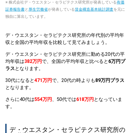
※ 株式会社デ・ウエスタン・セラピテクス研究所が発表している
有価
証券報告書
と
厚生労働省
が発表している
賃金構造基本統計調査
を元に
独自に算出しています。
デ・ウエスタン・セラピテクス研究所の年代別の平均年
収と全国の平均年収を比較して見てみましょう。
デ・ウエスタン・セラピテクス研究所に勤める20代の平
均年収は
382万円
で、全国の平均年収と比べると
6万円プ
ラス
となります。
30代になると
471万円
で、20代の時よりも
89万円プラス
となります。
さらに40代は
554万円
、50代では
618万円
となっていま
す。
デ・ウエスタン・セラピテクス研究所の