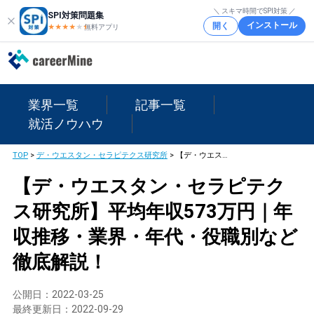
＼ スキマ時間でSPI対策 ／
SPI対策問題集
インストール
開く
★★★★
★
★
無料アプリ
業界一覧
記事一覧
就活ノウハウ
TOP
>
デ・ウエスタン・セラピテクス研究所
>
【デ・ウエスタン・セラピテクス研究所】平均年収573万円｜年収推移・業界・年代・役職別など徹底解説！
【デ・ウエスタン・セラピテク
ス研究所】平均年収573万円｜年
収推移・業界・年代・役職別など
徹底解説！
公開日：
2022-03-25
最終更新日：
2022-09-29