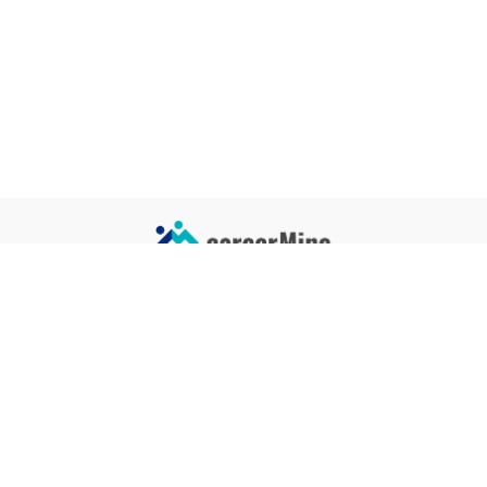
サイトコンテンツ
サイト情報
業界一覧
運営会社
企業一覧
プライバシーポリシー
タグ一覧
記事制作ポリシー
監修者メッセージ
編集部紹介
よくある質問