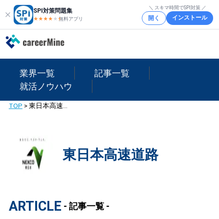
＼ スキマ時間でSPI対策 ／
SPI対策問題集
インストール
開く
★★★★
★
★
無料アプリ
業界一覧
記事一覧
就活ノウハウ
TOP
>
東日本高速道路
東日本高速道路
ARTICLE
- 記事一覧 -