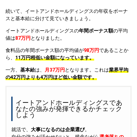
続いて、イートアンドホールディングスの年収をボーナ
スと基本給に分けて見ていきましょう。
イートアンドホールディングスの
年間ボーナス額
の平均
値は
87万円
となりました。
食料品の年間ボーナス額の平均値が
98万円
であることか
ら、
11万円程低い金額になっています。
一方、
基本給
は、
月37万円
となります。これは
業界平均
の
42万円よりも4万円ほど低い金額です。
イートアンドホールディングスであ
なたの強みが発揮できるかチェック
しよう
就活で、
大事になるのは企業選び
。
自分の強みが活かせないと、残念ながら
選考落ちの