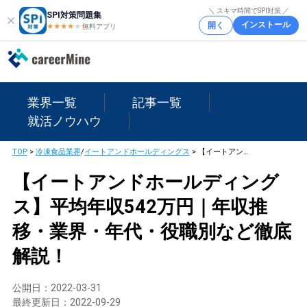
＼ スキマ時間でSPI対策 ／
SPI対策問題集
インストール
開く
★★★★
★
★
無料アプリ
業界一覧
記事一覧
就活ノウハウ
TOP
>
冷凍食品業界
/
イートアンドホールディングス
>
【イートアンドホールディングス】平均年収542万円｜年収推移・業界・年代・役職別など徹底解説！
【イートアンドホールディング
ス】平均年収542万円｜年収推
移・業界・年代・役職別など徹底
解説！
公開日：
2022-03-31
最終更新日：
2022-09-29