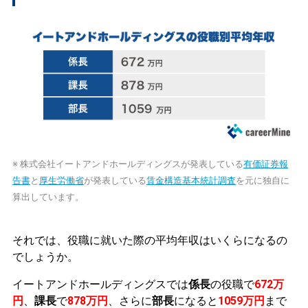
※ 株式会社イートアンドホールディングスが発表している
有価証券報
告書
と
厚生労働省
が発表している
賃金構造基本統計調査
を元に独自に
算出しています。
それでは、役職に就いた際の平均年収はいくらになるの
でしょうか。
イートアンドホールディングスでは
係長
の役職で
672万
円
、
課長
で
878万円
、さらに
部長
になると
1059万円
まで