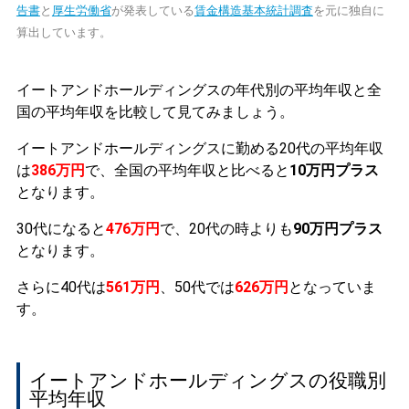
告書
と
厚生労働省
が発表している
賃金構造基本統計調査
を元に独自に
算出しています。
イートアンドホールディングスの年代別の平均年収と全
国の平均年収を比較して見てみましょう。
イートアンドホールディングスに勤める20代の平均年収
は
386万円
で、全国の平均年収と比べると
10万円プラス
となります。
30代になると
476万円
で、20代の時よりも
90万円プラス
となります。
さらに40代は
561万円
、50代では
626万円
となっていま
す。
イートアンドホールディングスの役職別
平均年収