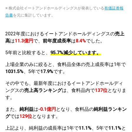
※ 株式会社イートアンドホールディングスが発表している
有価証券報
告書
を元に集計しています。
2022年度におけるイートアンドホールディングスの
売上
高
は
11.3億円
で、
前年度成長率
は
8.4%
でした。
5年前と比較すると、
95.7%減少しています。
上場企業のみに絞ると、食料品全体の売上成長率は1年で
1031.5%
、5年で
17.9%
です。
その中でも、最新年度におけるイートアンドホールディ
ングスの
売上高ランキング
は、食料品内で
137位
となりま
す。
また、
純利益
は
-0.1億円
となり、食料品の
純利益ランキン
グ
では
129位
となります。
上記より、純利益の成長率は1年で
11.1%
、5年で
11.1%
と