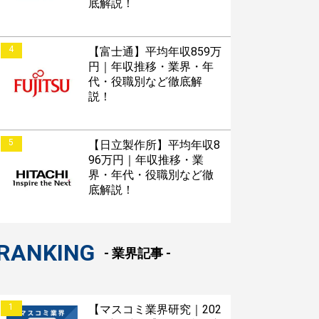
底解説！
4
【富士通】平均年収859万
円｜年収推移・業界・年
代・役職別など徹底解
説！
5
【日立製作所】平均年収8
96万円｜年収推移・業
界・年代・役職別など徹
底解説！
RANKING
- 業界記事 -
1
【マスコミ業界研究｜202