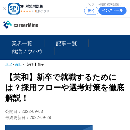
＼ スキマ時間でSPI対策 ／
SPI対策問題集
インストール
開く
★★★★
★
★
無料アプリ
業界一覧
記事一覧
就活ノウハウ
TOP
>
英和
>
【英和】新卒で就職するためには？採用フローや選考対策を徹底解説！
【英和】新卒で就職するために
は？採用フローや選考対策を徹底
解説！
公開日：
2022-09-03
最終更新日：
2022-09-28