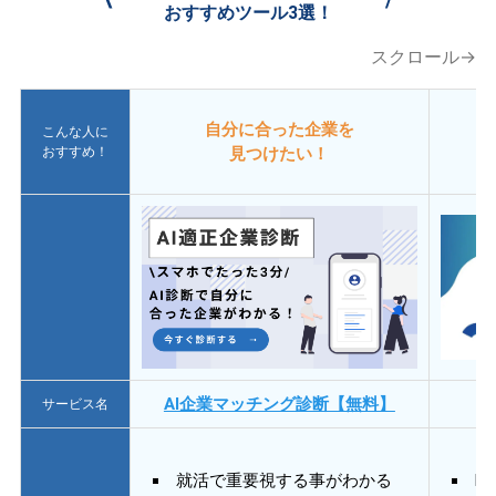
おすすめツール3選！
スクロール→
自分に合った企業を
こんな人に
おすすめ！
見つけたい！
AI企業マッチング診断【無料】
サービス名
就活で重要視する事がわかる
E