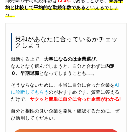
卸売業の平均勤続年数は
13.5年
であることから、
業界平
均と比較して平均的な勤続年数である
といえるでしょ
う。
英和があなたに合っているかチェッ
クしよう
就活する上で、
大事になるのは企業選び
。
なんとなく選んでしまうと、自分と合わずに
内定
０、早期退職
となってしまうことも……。
そうならないために、本当に自分に合った企業を
AI
に診断してもらう
のがおすすめです。質問に答える
だけで、
サクッと簡単に自分に合った企業がわかる!
自分と相性の良い企業を発見・確認するために、ぜ
ひ活用してください。