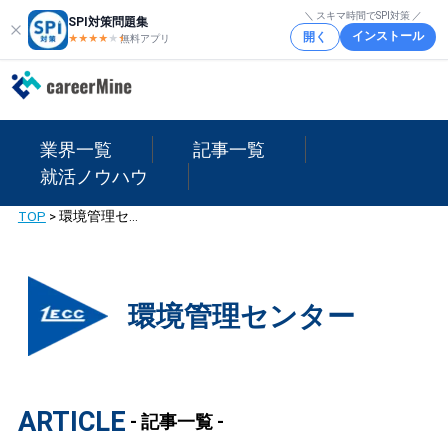
＼ スキマ時間でSPI対策 ／
SPI対策問題集
インストール
開く
★★★★
★
★
無料アプリ
業界一覧
記事一覧
就活ノウハウ
TOP
>
環境管理センター
環境管理センター
ARTICLE
- 記事一覧 -