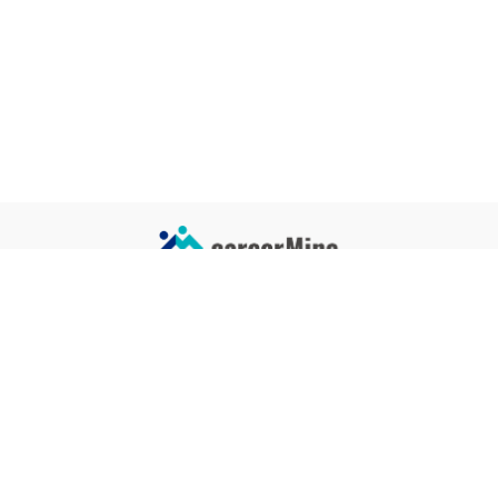
サイトコンテンツ
サイト情報
業界一覧
運営会社
企業一覧
プライバシーポリシー
タグ一覧
記事制作ポリシー
監修者メッセージ
編集部紹介
よくある質問