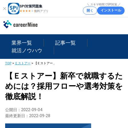
＼ スキマ時間でSPI対策 ／
SPI対策問題集
インストール
開く
★★★★
★
★
無料アプリ
業界一覧
記事一覧
就活ノウハウ
TOP
>
Ｅストアー
>
【Ｅストアー】新卒で就職するためには？採用フローや選考対策を徹底解説！
【Ｅストアー】新卒で就職するた
めには？採用フローや選考対策を
徹底解説！
公開日：
2022-09-04
最終更新日：
2022-09-28