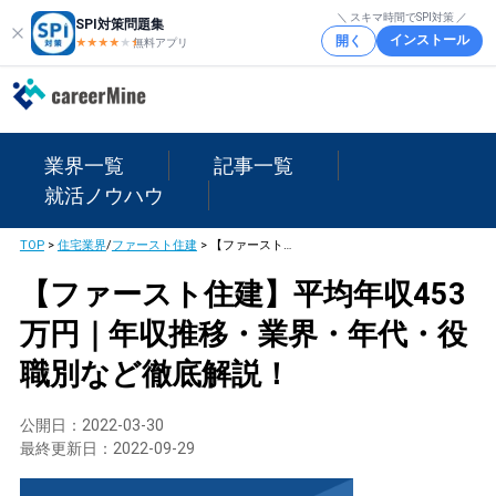
＼ スキマ時間でSPI対策 ／
SPI対策問題集
インストール
開く
★★★★
★
★
無料アプリ
業界一覧
記事一覧
就活ノウハウ
TOP
>
住宅業界
/
ファースト住建
>
【ファースト住建】平均年収453万円｜年収推移・業界・年代・役職別など徹底解説！
【ファースト住建】平均年収453
万円｜年収推移・業界・年代・役
職別など徹底解説！
公開日：
2022-03-30
最終更新日：
2022-09-29