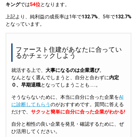
キング
では
54位
となります。
上記より、純利益の成長率は1年で
132.7%
、5年で
132.7%
となっています。
ファースト住建があなたに合ってい
るかチェックしよう
就活する上で、
大事になるのは企業選び
。
なんとなく選んでしまうと、自分と合わずに
内定
０、早期退職
となってしまうことも……。
そうならないために、本当に自分に合った企業を
AI
に診断してもらう
のがおすすめです。質問に答える
だけで、
サクッと簡単に自分に合った企業がわかる!
自分と相性の良い企業を発見・確認するために、ぜ
ひ活用してください。