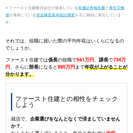
※ ファースト住建株式会社が発表している
有価証券報告書
と
厚生労働
省
が発表している
賃金構造基本統計調査
を元に独自に算出していま
す。
それでは、役職に就いた際の平均年収はいくらになるの
でしょうか。
ファースト住建では
係長
の役職で
561万円
、
課長
で
734万
円
、さらに
部長
になると
885万円
まで
年収が上がることが
分かります。
ファースト住建との相性をチェック
しよう
就活で、
企業選びをなんとなくで済ましていません
か？
。