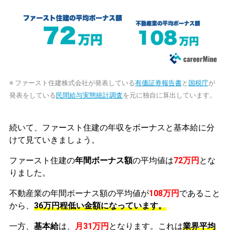
※ ファースト住建株式会社が発表している
有価証券報告書
と
国税庁
が
発表をしている
民間給与実態統計調査
を元に独自に算出しています。
続いて、ファースト住建の年収をボーナスと基本給に分
けて見ていきましょう。
ファースト住建の
年間ボーナス額
の平均値は
72万円
とな
りました。
不動産業の年間ボーナス額の平均値が
108万円
であること
から、
36万円程低い金額になっています。
一方、
基本給
は、
月31万円
となります。これは
業界平均