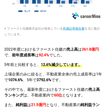
※ ファースト住建株式会社が発表している
有価証券報告書
を元に集計
しています。
2022年度におけるファースト住建の
売上高
は
361.8億円
で、
前年度成長率
は
92.4%
でした。
5年前と比較すると、
12.6%減少しています。
上場企業のみに絞ると、不動産業全体の売上成長率は1年
で
1074.6%
、5年で
3792.6%
です。
その中でも、最新年度におけるファースト住建の
売上高
ランキング
は、不動産業内で
60位
となります。
また、
純利益
は
21.5億円
となり、不動産業の
純利益ラン