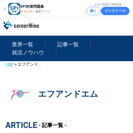
＼ スキマ時間でSPI対策 ／
SPI対策問題集
インストール
開く
★★★★
★
★
無料アプリ
業界一覧
記事一覧
就活ノウハウ
TOP
>
エフアンドエム
エフアンドエム
ARTICLE
- 記事一覧 -