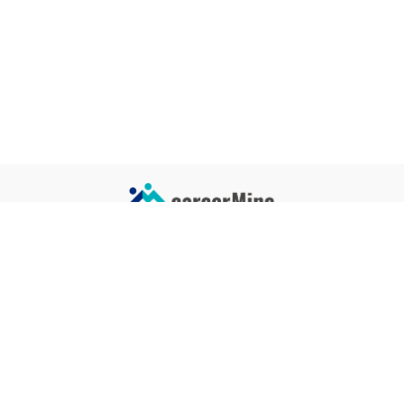
サイトコンテンツ
サイト情報
業界一覧
運営会社
企業一覧
プライバシーポリシー
タグ一覧
記事制作ポリシー
監修者メッセージ
編集部紹介
よくある質問