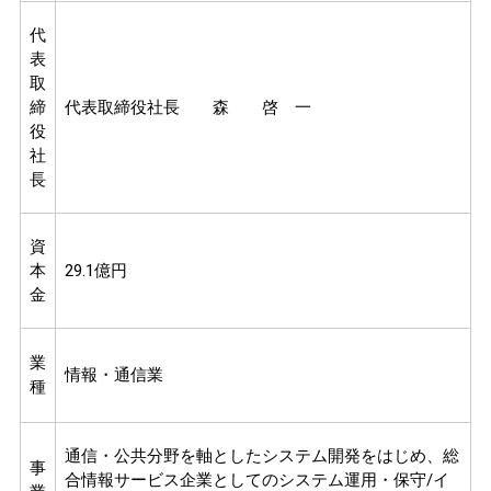
代
表
取
締
代表取締役社長 森 啓 一
役
社
長
資
本
29.1億円
金
業
情報・通信業
種
通信・公共分野を軸としたシステム開発をはじめ、総
事
合情報サービス企業としてのシステム運用・保守/イ