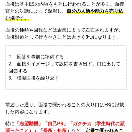
面接は基本ESの内容をもとに行われることが多く、面接
官との対話によって深堀し、
自分の人柄や能力を売り込
む場です。
面接の種類や回数などは企業によって左右されますが、
面接対策として行うべきことは大きく
3つ
になります。
1. 回答を事前に準備する
2.
面接をイメージして設問を書き出す、口に出して
回答する
3. 模擬面接を繰り返す
前述した通り、面接で聞かれることの入り口はESに記載
した内容になります。
特に
「志望動機」「自己PR」「ガクチカ（学生時代に頑
張ったこと）」「長所・短所」
など、
定番で聞かれるこ