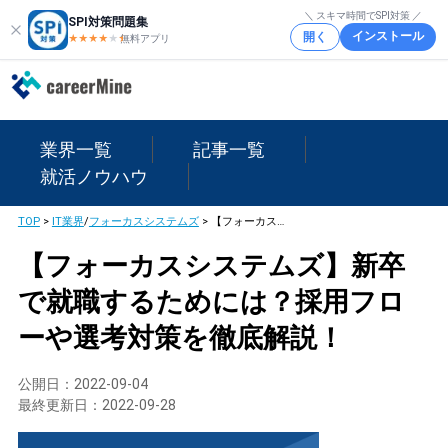
＼ スキマ時間でSPI対策 ／
SPI対策問題集
インストール
開く
★★★★
★
★
無料アプリ
業界一覧
記事一覧
就活ノウハウ
TOP
>
IT業界
/
フォーカスシステムズ
>
【フォーカスシステムズ】新卒で就職するためには？採用フローや選考対策を徹底解説！
【フォーカスシステムズ】新卒
で就職するためには？採用フロ
ーや選考対策を徹底解説！
公開日：
2022-09-04
最終更新日：
2022-09-28