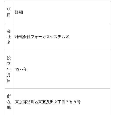
項
詳細
目
会
社
株式会社フォーカスシステムズ
名
設
立
年
1977年
月
日
所
在
東京都品川区東五反田２丁目７番８号
地