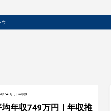
ハウ
【フォーライフ】平均年収749万円｜年収推移・業界・年代・役職別など徹底解説！
均年収749万円｜年収推