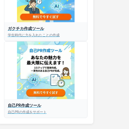
接対策アプリ【無料】
ガクチカ作成ツール
学生時代に力を入れたことの作成
以内にあなたのESを添削
以内にあなただけのESを
対話して面接練習ができ
S版はこちら
自己PR作成ツール
roid版はこちら
自己PRの作成をサポート