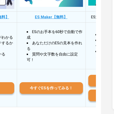
無料】
ES Maker【無料】
ES添削・面
ESのお手本を60秒で自動で作
30秒
がわかる
成
30秒
チするか
あなただけのESの見本を作れ
作成
る
AIと
かる
質問や文字数を自由に設定
る
可！
iO
今すぐESを作ってみる！
And