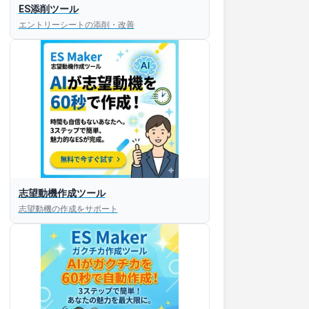
ES添削ツール
エントリーシートの添削・改善
すぐESを
志望動機作成ツール
してほしい！
志望動機の作成をサポート