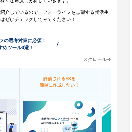
ど様々な角度で分析していきます。
も紹介しているので、フォーライフを志望する就活生
生はぜひチェックしてみてください！
フの選考対策に必須！
/
すめツール3選！
スクロール→
評価されるESを
今
簡単に作成したい！
添削