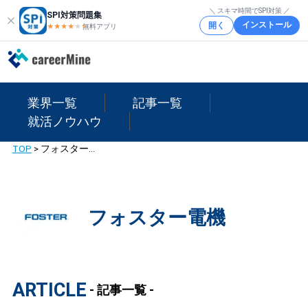
＼ スキマ時間でSPI対策 ／
SPI対策問題集
インストール
開く
★★★★
★
★
無料アプリ
業界一覧
記事一覧
就活ノウハウ
TOP
>
フォスター電機
フォスター電機
ARTICLE
- 記事一覧 -