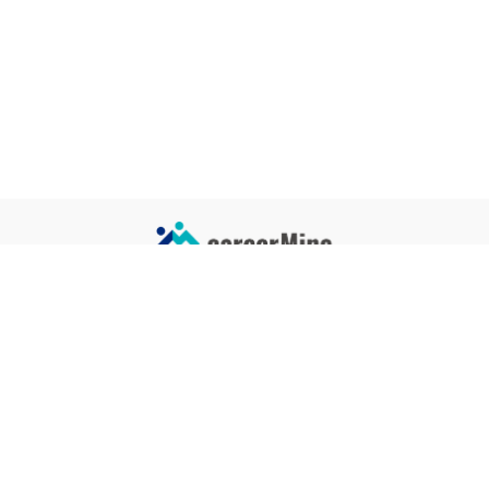
サイトコンテンツ
サイト情報
業界一覧
運営会社
企業一覧
プライバシーポリシー
タグ一覧
記事制作ポリシー
監修者メッセージ
編集部紹介
よくある質問