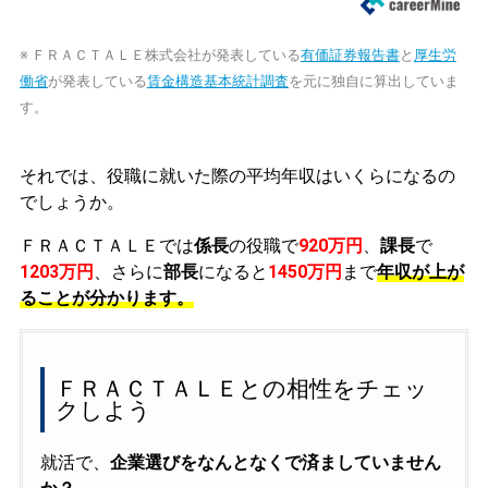
※ ＦＲＡＣＴＡＬＥ株式会社が発表している
有価証券報告書
と
厚生労
働省
が発表している
賃金構造基本統計調査
を元に独自に算出していま
す。
それでは、役職に就いた際の平均年収はいくらになるの
でしょうか。
ＦＲＡＣＴＡＬＥでは
係長
の役職で
920万円
、
課長
で
1203万円
、さらに
部長
になると
1450万円
まで
年収が上が
ることが分かります。
ＦＲＡＣＴＡＬＥとの相性をチェッ
クしよう
就活で、
企業選びをなんとなくで済ましていません