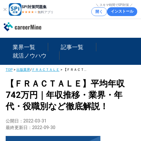
＼ スキマ時間でSPI対策 ／
SPI対策問題集
インストール
開く
★★★★
★
★
無料アプリ
業界一覧
記事一覧
就活ノウハウ
TOP
>
出版業界
/
ＦＲＡＣＴＡＬＥ
>
【ＦＲＡＣＴＡＬＥ】平均年収742万円｜年収推移・業界・年代・役職別など徹底解説！
【ＦＲＡＣＴＡＬＥ】平均年収
742万円｜年収推移・業界・年
代・役職別など徹底解説！
公開日：
2022-03-31
最終更新日：
2022-09-30