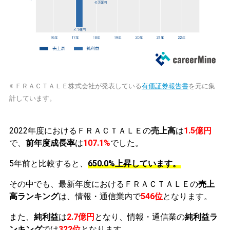
※ ＦＲＡＣＴＡＬＥ株式会社が発表している
有価証券報告書
を元に集
計しています。
2022年度におけるＦＲＡＣＴＡＬＥの
売上高
は
1.5億円
で、
前年度成長率
は
107.1%
でした。
5年前と比較すると、
650.0%上昇しています。
その中でも、最新年度におけるＦＲＡＣＴＡＬＥの
売上
高ランキング
は、情報・通信業内で
546位
となります。
また、
純利益
は
2.7億円
となり、情報・通信業の
純利益ラ
ンキング
では
322位
となります。