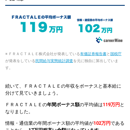
※ ＦＲＡＣＴＡＬＥ株式会社が発表している
有価証券報告書
と
国税庁
が発表をしている
民間給与実態統計調査
を元に独自に算出していま
す。
続いて、ＦＲＡＣＴＡＬＥの年収をボーナスと基本給に
分けて見ていきましょう。
ＦＲＡＣＴＡＬＥの
年間ボーナス額
の平均値は
119万円
と
なりました。
情報・通信業の年間ボーナス額の平均値が
102万円
である