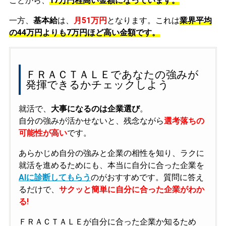
ことから、
17万円程高い金額になっています。
一方、
基本給
は、
月51万円
となります。これは
業界平均
の
44万円よりも7万円ほど高い金額です。
ＦＲＡＣＴＡＬＥであなたの強みが
発揮できるかチェックしよう
就活で、
大事になるのは企業選び
。
自分の強みが活かせないと、残念ながら
選考落ちの
可能性が高い
です。
あらかじめ自分の強みと企業の相性を知り、ラクに
就活を進めるためにも、本当に自分に合った企業を
AIに診断してもらう
のがおすすめです。質問に答え
るだけで、
サクッと簡単に自分に合った企業がわか
る!
ＦＲＡＣＴＡＬＥが自分に合った企業か知るため