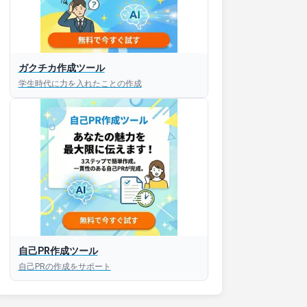
ガクチカ作成ツール
学生時代に力を入れたことの作成
接対策アプリ【無料】
以内にあなたのESを添削
以内にあなただけのESを
対話して面接練習ができ
自己PR作成ツール
自己PRの作成をサポート
S版はこちら