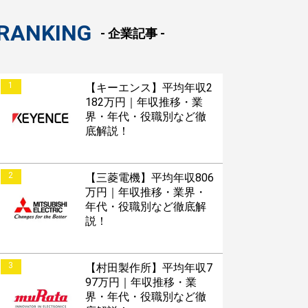
roid版はこちら
RANKING
- 企業記事 -
1
【キーエンス】平均年収2
182万円｜年収推移・業
界・年代・役職別など徹
底解説！
2
【三菱電機】平均年収806
万円｜年収推移・業界・
年代・役職別など徹底解
説！
3
【村田製作所】平均年収7
97万円｜年収推移・業
界・年代・役職別など徹