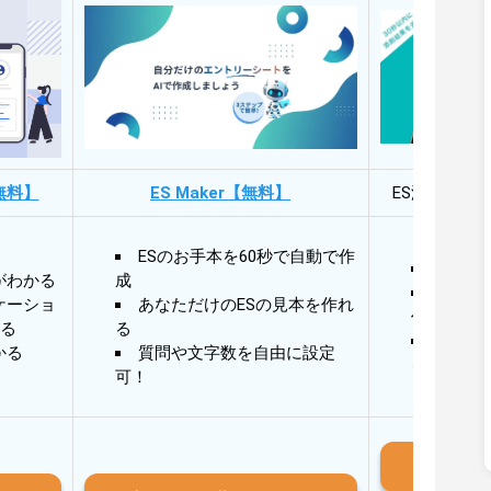
無料】
ES Maker【無料】
ES添削・面
ESのお手本を60秒で自動で作
30秒
がわかる
成
30秒
ケーショ
あなただけのESの見本を作れ
作成
る
る
AIと
かる
質問や文字数を自由に設定
る
可！
iO