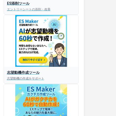
ES添削ツール
エントリーシートの添削・改善
志望動機作成ツール
志望動機の作成をサポート
すぐESを
してほしい！