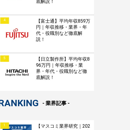
底解説！
4
【富士通】平均年収859万
円｜年収推移・業界・年
代・役職別など徹底解
説！
5
【日立製作所】平均年収8
96万円｜年収推移・業
界・年代・役職別など徹
底解説！
RANKING
- 業界記事 -
1
【マスコミ業界研究｜202