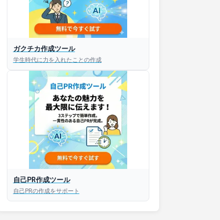
ガクチカ作成ツール
接対策アプリ【無料】
学生時代に力を入れたことの作成
以内にあなたのESを添削
以内にあなただけのESを
対話して面接練習ができ
S版はこちら
自己PR作成ツール
自己PRの作成をサポート
roid版はこちら