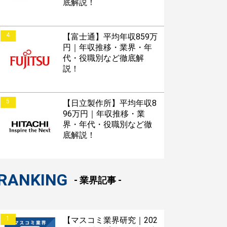
底解説！
4
【富士通】平均年収859万
円｜年収推移・業界・年
代・役職別など徹底解
説！
5
【日立製作所】平均年収8
96万円｜年収推移・業
界・年代・役職別など徹
底解説！
RANKING
- 業界記事 -
1
【マスコミ業界研究｜202