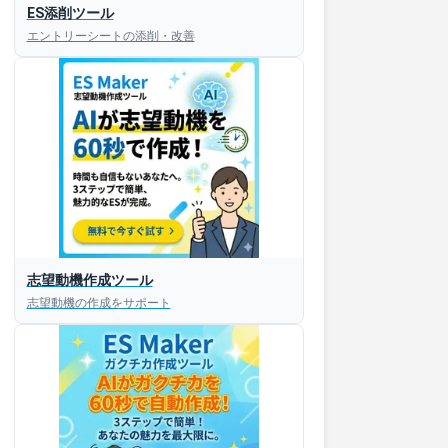
ES添削ツール
エントリーシートの添削・改善
志望動機作成ツール
志望動機の作成をサポート
すぐESを
してほしい！