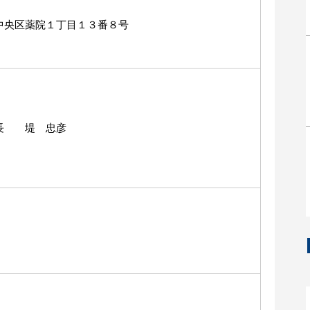
中央区薬院１丁目１３番８号
長 堤 忠彦