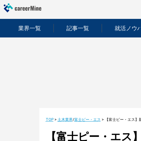
業界一覧
記事一覧
就活ノウ
TOP
>
土木業界
/
富士ピー・エス
>
【富士ピー・エス