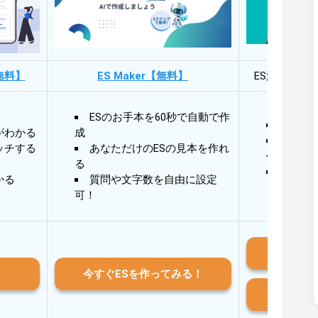
無料】
ES Maker【無料】
ES添削・面
ESのお手本を60秒で自動で作
30秒
がわかる
成
30秒
ッチする
あなただけのESの見本を作れ
作成
る
AIと
かる
質問や文字数を自由に設定
る
可！
iO
今すぐESを作ってみる！
And