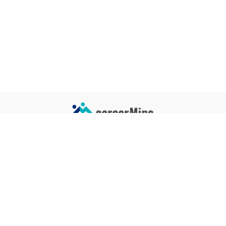
サイトコンテンツ
サイト情報
業界一覧
運営会社
企業一覧
プライバシーポリシー
タグ一覧
記事制作ポリシー
監修者メッセージ
編集部紹介
よくある質問