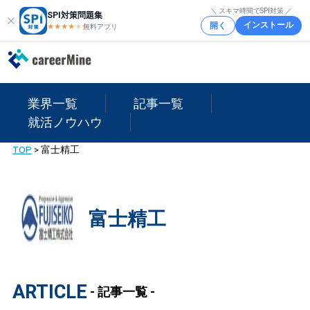
＼ スキマ時間でSPI対策 ／
SPI対策問題集
インストール
開く
★★★★
★
★
無料アプリ
業界一覧
記事一覧
就活ノウハウ
TOP
>
富士精工
富士精工
ARTICLE
- 記事一覧 -