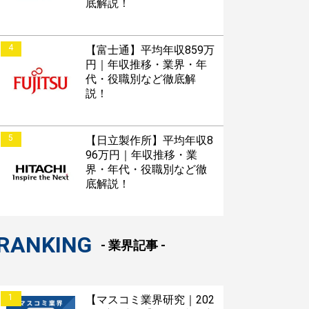
底解説！
4
【富士通】平均年収859万
円｜年収推移・業界・年
代・役職別など徹底解
説！
5
【日立製作所】平均年収8
96万円｜年収推移・業
界・年代・役職別など徹
底解説！
RANKING
- 業界記事 -
1
【マスコミ業界研究｜202