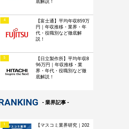
底解説！
4
【富士通】平均年収859万
円｜年収推移・業界・年
代・役職別など徹底解
説！
5
【日立製作所】平均年収8
96万円｜年収推移・業
界・年代・役職別など徹
底解説！
RANKING
- 業界記事 -
1
【マスコミ業界研究｜202