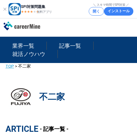
＼ スキマ時間でSPI対策 ／
SPI対策問題集
インストール
開く
★★★★
★
★
無料アプリ
業界一覧
記事一覧
就活ノウハウ
TOP
>
不二家
不二家
ARTICLE
- 記事一覧 -