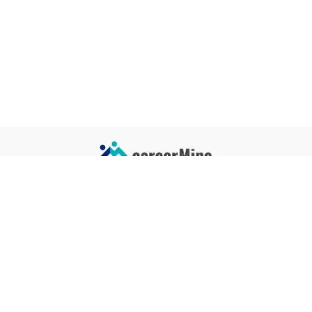
サイトコンテンツ
サイト情報
業界一覧
運営会社
企業一覧
プライバシーポリシー
タグ一覧
記事制作ポリシー
監修者メッセージ
編集部紹介
よくある質問