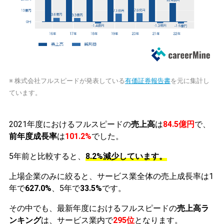
※ 株式会社フルスピードが発表している
有価証券報告書
を元に集計し
ています。
2021年度におけるフルスピードの
売上高
は
84.5億円
で、
前年度成長率
は
101.2%
でした。
5年前と比較すると、
8.2%減少しています。
上場企業のみに絞ると、サービス業全体の売上成長率は1
年で
627.0%
、5年で
33.5%
です。
その中でも、最新年度におけるフルスピードの
売上高ラ
ンキング
は、サービス業内で
295位
となります。