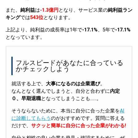
また、
純利益
は
-1.3億円
となり、サービス業の
純利益ラン
キング
では
543位
となります。
上記より、純利益の成長率は1年で
-17.1%
、5年で
-17.1%
となっています。
フルスピードがあなたに合っている
かチェックしよう
就活する上で、
大事になるのは企業選び
。
なんとなく選んでしまうと、自分と合わずに
内定
０、早期退職
となってしまうことも……。
そうならないために、本当に自分に合った企業を
AI
に診断してもらう
のがおすすめです。質問に答える
だけで、
サクッと簡単に自分に合った企業がわかる!
自分と相性の良い企業を発見・確認するために、ぜ