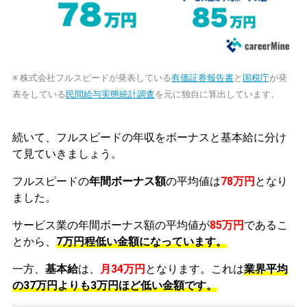
※ 株式会社フルスピードが発表している
有価証券報告書
と
国税庁
が発
表をしている
民間給与実態統計調査
を元に独自に算出しています。
続いて、フルスピードの年収をボーナスと基本給に分け
て見ていきましょう。
フルスピードの
年間ボーナス額
の平均値は
78万円
となり
ました。
サービス業の年間ボーナス額の平均値が
85万円
であるこ
とから、
7万円程低い金額になっています。
一方、
基本給
は、
月34万円
となります。これは
業界平均
の
37万円よりも3万円ほど低い金額です。