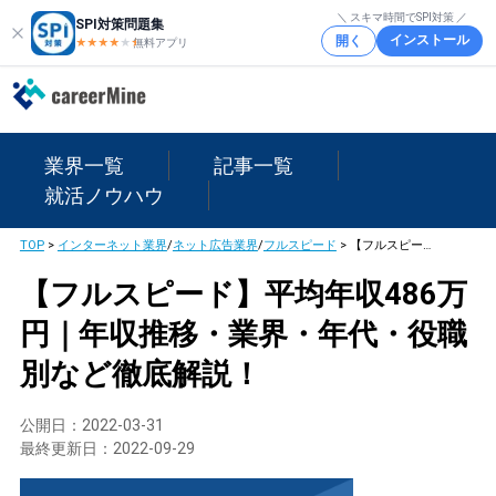
＼ スキマ時間でSPI対策 ／
SPI対策問題集
インストール
開く
★★★★
★
★
無料アプリ
業界一覧
記事一覧
就活ノウハウ
TOP
>
インターネット業界
/
ネット広告業界
/
フルスピード
>
【フルスピード】平均年収486万円｜年収推移・業界・年代・役職別など徹底解説！
【フルスピード】平均年収486万
円｜年収推移・業界・年代・役職
別など徹底解説！
公開日：
2022-03-31
最終更新日：
2022-09-29