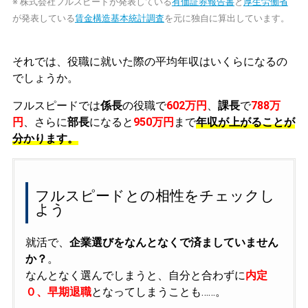
※ 株式会社フルスピードが発表している
有価証券報告書
と
厚生労働省
が発表している
賃金構造基本統計調査
を元に独自に算出しています。
それでは、役職に就いた際の平均年収はいくらになるの
でしょうか。
フルスピードでは
係長
の役職で
602万円
、
課長
で
788万
円
、さらに
部長
になると
950万円
まで
年収が上がることが
分かります。
フルスピードとの相性をチェックし
よう
就活で、
企業選びをなんとなくで済ましていません
か？
。
なんとなく選んでしまうと、自分と合わずに
内定
０、早期退職
となってしまうことも……。