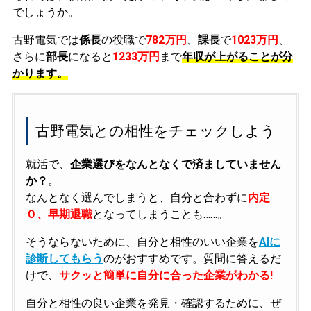
でしょうか。
古野電気では
係長
の役職で
782万円
、
課長
で
1023万円
、
さらに
部長
になると
1233万円
まで
年収が上がることが分
かります。
古野電気との相性をチェックしよう
就活で、
企業選びをなんとなくで済ましていません
か？
。
なんとなく選んでしまうと、自分と合わずに
内定
０、早期退職
となってしまうことも……。
そうならないために、自分と相性のいい企業を
AIに
診断してもらう
のがおすすめです。質問に答えるだ
けで、
サクッと簡単に自分に合った企業がわかる!
自分と相性の良い企業を発見・確認するために、ぜ