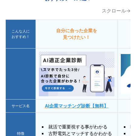
スクロール→
自分に合った企業を
こんな人に
おすすめ！
見つけたい！
AI企業マッチング診断【無料】
サービス名
就活で重要視する事がわかる
E
古野電気とマッチするかわかる
あ
特徴