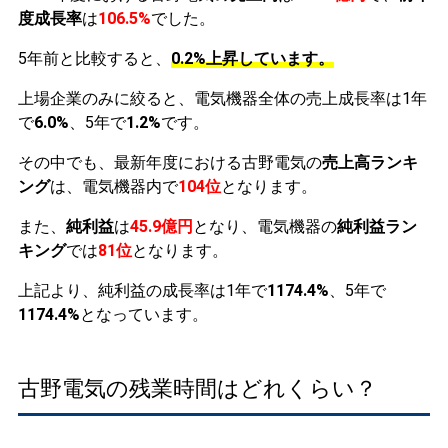
度成長率
は
106.5%
でした。
5年前と比較すると、
0.2%上昇しています。
上場企業のみに絞ると、電気機器全体の売上成長率は1年
で
6.0%
、5年で
1.2%
です。
その中でも、最新年度における古野電気の
売上高ランキ
ング
は、電気機器内で
104位
となります。
また、
純利益
は
45.9億円
となり、電気機器の
純利益ラン
キング
では
81位
となります。
上記より、純利益の成長率は1年で
1174.4%
、5年で
1174.4%
となっています。
古野電気の残業時間はどれくらい？