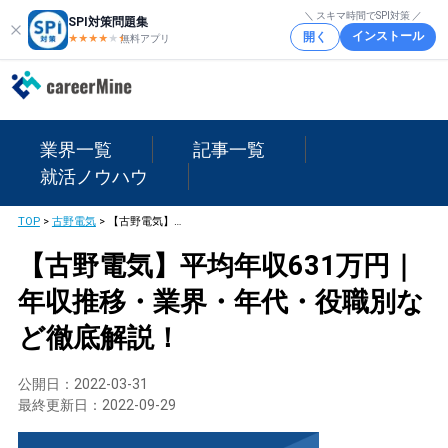
＼ スキマ時間でSPI対策 ／
SPI対策問題集
インストール
開く
★★★★
★
★
無料アプリ
業界一覧
記事一覧
就活ノウハウ
TOP
>
古野電気
>
【古野電気】平均年収631万円｜年収推移・業界・年代・役職別など徹底解説！
【古野電気】平均年収631万円｜
年収推移・業界・年代・役職別な
ど徹底解説！
公開日：
2022-03-31
最終更新日：
2022-09-29