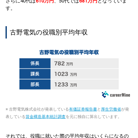
さらに40代は
610万円
、50代では
681万円
となっていま
す。
古野電気の役職別平均年収
※ 古野電気株式会社が発表している
有価証券報告書
と
厚生労働省
が発
表している
賃金構造基本統計調査
を元に独自に算出しています。
それでは、役職に就いた際の平均年収はいくらになるの