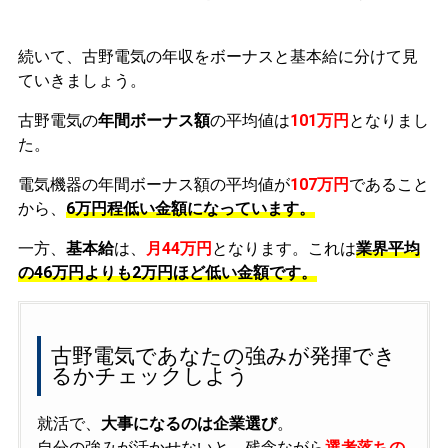
続いて、古野電気の年収をボーナスと基本給に分けて見
ていきましょう。
古野電気の
年間ボーナス額
の平均値は
101万円
となりまし
た。
電気機器の年間ボーナス額の平均値が
107万円
であること
から、
6万円程低い金額になっています。
一方、
基本給
は、
月44万円
となります。これは
業界平均
の
46万円よりも2万円ほど低い金額です。
古野電気であなたの強みが発揮でき
るかチェックしよう
就活で、
大事になるのは企業選び
。
自分の強みが活かせないと、残念ながら
選考落ちの