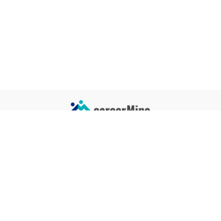
サイトコンテンツ
サイト情報
業界一覧
運営会社
企業一覧
プライバシーポリシー
タグ一覧
記事制作ポリシー
監修者メッセージ
編集部紹介
よくある質問