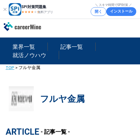
＼ スキマ時間でSPI対策 ／
SPI対策問題集
インストール
開く
★★★★
★
★
無料アプリ
業界一覧
記事一覧
就活ノウハウ
TOP
>
フルヤ金属
フルヤ金属
ARTICLE
- 記事一覧 -