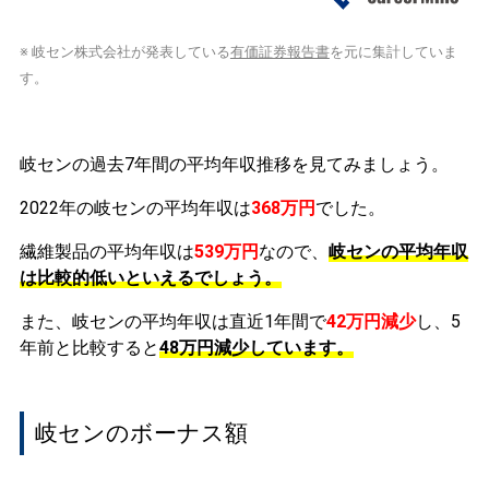
※ 岐セン株式会社が発表している
有価証券報告書
を元に集計していま
す。
岐センの過去7年間の平均年収推移を見てみましょう。
2022年の岐センの平均年収は
368万円
でした。
繊維製品の平均年収は
539万円
なので、
岐センの平均年収
は比較的低いといえるでしょう。
また、岐センの平均年収は直近1年間で
42万円
減少
し、5
年前と比較すると
48万円
減少
しています。
岐センのボーナス額