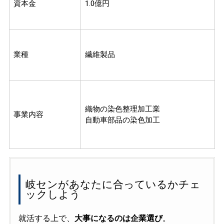
資本金
1.0億円
業種
繊維製品
織物の染色整理加工業
事業内容
自動車部品の染色加工
岐センがあなたに合っているかチェ
ックしよう
就活する上で、
大事になるのは企業選び
。