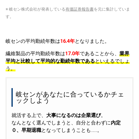
※ 岐セン株式会社が発表している
有価証券報告書
を元に集計していま
す。
岐センの平均勤続年数は
16.4年
となりました。
繊維製品の平均勤続年数は
17.0年
であることから、
業界
平均と比較して平均的な勤続年数である
といえるでしょ
う。
岐センがあなたに合っているかチェ
ックしよう
就活する上で、
大事になるのは企業選び
。
なんとなく選んでしまうと、自分と合わずに
内定
０、早期退職
となってしまうことも……。