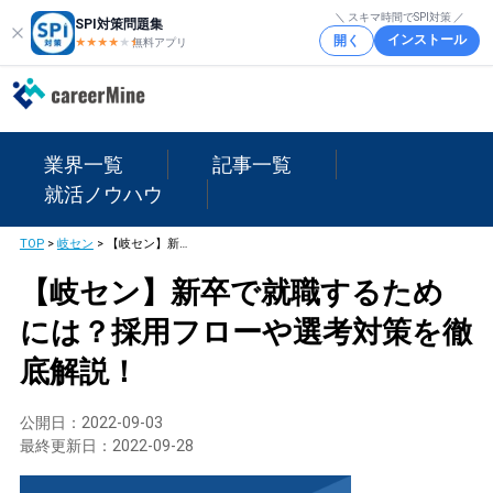
＼ スキマ時間でSPI対策 ／
SPI対策問題集
インストール
開く
★★★★
★
★
無料アプリ
業界一覧
記事一覧
就活ノウハウ
TOP
>
岐セン
>
【岐セン】新卒で就職するためには？採用フローや選考対策を徹底解説！
【岐セン】新卒で就職するため
には？採用フローや選考対策を徹
底解説！
公開日：
2022-09-03
最終更新日：
2022-09-28