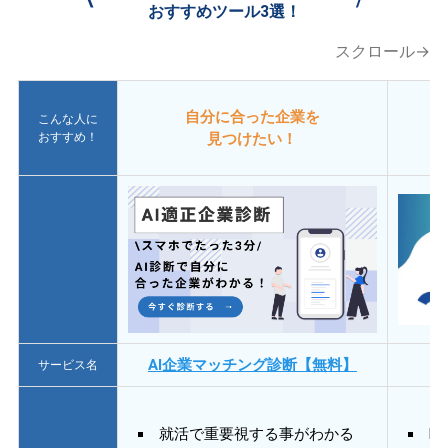
おすすめツール3選！
スクロール→
自分に合った企業を
こんな人に
おすすめ！
見つけたい！
AI企業マッチング診断【無料】
サービス名
就活で重要視する事がわかる
E