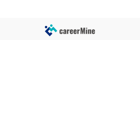
サイトコンテンツ
サイト情報
業界一覧
運営会社
企業一覧
プライバシーポリシー
タグ一覧
記事制作ポリシー
監修者メッセージ
編集部紹介
よくある質問
お問い合せ
関連サービス
おすすめ記事
就活タイムズ
【自己PRと長所の違い】効果的
な書き方と注意点を解説！｜例
年収チェッカー
文あり