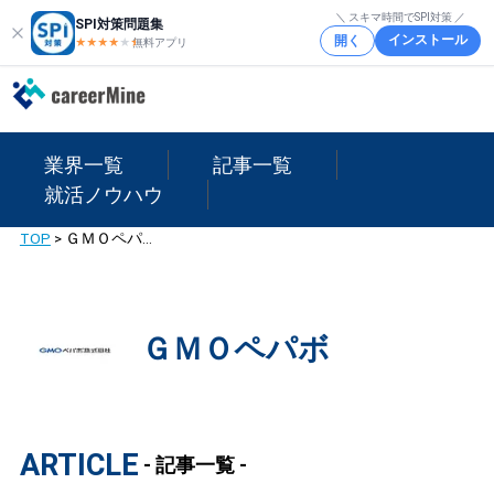
＼ スキマ時間でSPI対策 ／
SPI対策問題集
インストール
開く
★★★★
★
★
無料アプリ
業界一覧
記事一覧
就活ノウハウ
TOP
>
ＧＭＯペパボ
ＧＭＯペパボ
ARTICLE
- 記事一覧 -