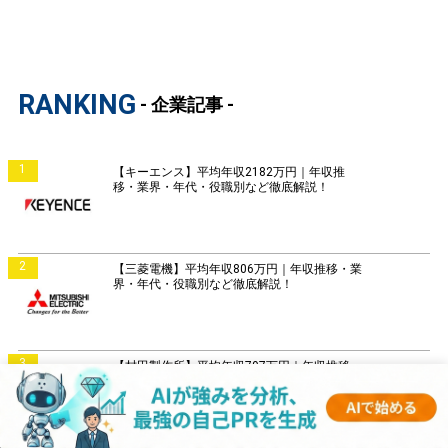
RANKING
- 企業記事 -
1
【キーエンス】平均年収2182万円｜年収推
移・業界・年代・役職別など徹底解説！
2
【三菱電機】平均年収806万円｜年収推移・業
界・年代・役職別など徹底解説！
3
【村田製作所】平均年収797万円｜年収推移・
業界・年代・役職別など徹底解説！