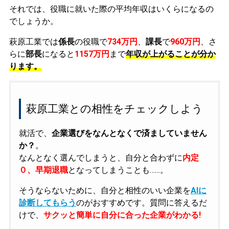
それでは、役職に就いた際の平均年収はいくらになるの
でしょうか。
萩原工業では
係長
の役職で
734万円
、
課長
で
960万円
、さ
らに
部長
になると
1157万円
まで
年収が上がることが分か
ります。
萩原工業との相性をチェックしよう
就活で、
企業選びをなんとなくで済ましていません
か？
。
なんとなく選んでしまうと、自分と合わずに
内定
０、早期退職
となってしまうことも……。
そうならないために、自分と相性のいい企業を
AIに
診断してもらう
のがおすすめです。質問に答えるだ
けで、
サクッと簡単に自分に合った企業がわかる!