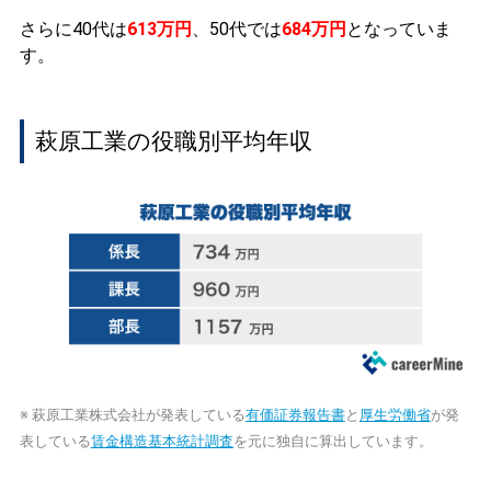
さらに40代は
613万円
、50代では
684万円
となっていま
す。
萩原工業の役職別平均年収
※ 萩原工業株式会社が発表している
有価証券報告書
と
厚生労働省
が発
表している
賃金構造基本統計調査
を元に独自に算出しています。