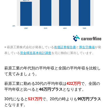
※ 萩原工業株式会社が発表している
有価証券報告書
と
厚生労働省
が発
表している
賃金構造基本統計調査
を元に独自に算出しています。
萩原工業の年代別の平均年収と全国の平均年収を比較し
て見てみましょう。
萩原工業に勤める20代の平均年収は
422万円
で、全国の
平均年収と比べると
46万円プラス
となります。
30代になると
521万円
で、20代の時よりも
99万円プラス
となります。