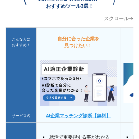
\
/
おすすめツール3選！
スクロール→
自分に合った企業を
こんな人に
おすすめ！
見つけたい！
AI企業マッチング診断【無料】
サービス名
就活で重要視する事がわかる
E