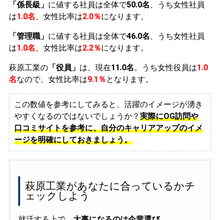
「係長級」
に値する社員は全体で
50.0名
、うち女性社員
は
1.0名
、女性比率は
2.0％
になります。
「管理職」
に値する社員は全体で
46.0名
、うち女性社員
は
1.0名
、女性比率は
2.2％
になります。
萩原工業の
「役員」
は、現在
11.0名
。うち女性役員は
1.0
名
なので、女性比率は
9.1％
となります。
この数値を参考にしてみると、活躍のイメージが湧き
やすくなるのではないでしょうか？
実際にOG訪問や
口コミサイトを参考に、自分のキャリアアップのイメ
ージを明確にしておきましょう。
萩原工業があなたに合っているかチ
ェックしよう
就活する上で、
大事になるのは企業選び
。