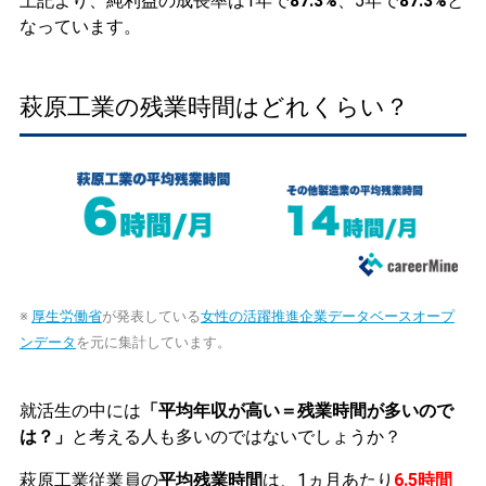
上記より、純利益の成長率は1年で
87.3%
、5年で
87.3%
と
なっています。
萩原工業の残業時間はどれくらい？
※
厚生労働省
が発表している
女性の活躍推進企業データベースオープ
ンデータ
を元に集計しています。
就活生の中には
「平均年収が高い＝残業時間が多いので
は？」
と考える人も多いのではないでしょうか？
萩原工業従業員の
平均残業時間
は、1ヵ月あたり
6.5時間