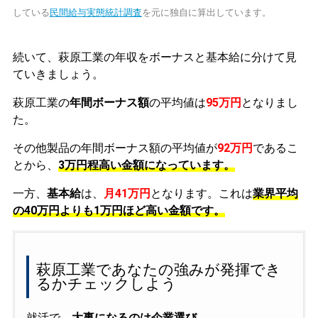
している
民間給与実態統計調査
を元に独自に算出しています。
続いて、萩原工業の年収をボーナスと基本給に分けて見
ていきましょう。
萩原工業の
年間ボーナス額
の平均値は
95万円
となりまし
た。
その他製品の年間ボーナス額の平均値が
92万円
であるこ
とから、
3万円程高い金額になっています。
一方、
基本給
は、
月41万円
となります。これは
業界平均
の
40万円よりも1万円ほど高い金額です。
萩原工業であなたの強みが発揮でき
るかチェックしよう
就活で、
大事になるのは企業選び
。