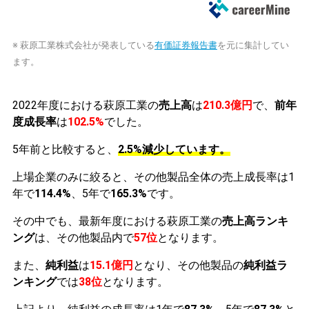
※ 萩原工業株式会社が発表している
有価証券報告書
を元に集計してい
ます。
2022年度における萩原工業の
売上高
は
210.3億円
で、
前年
度成長率
は
102.5%
でした。
5年前と比較すると、
2.5%減少しています。
上場企業のみに絞ると、その他製品全体の売上成長率は1
年で
114.4%
、5年で
165.3%
です。
その中でも、最新年度における萩原工業の
売上高ランキ
ング
は、その他製品内で
57位
となります。
また、
純利益
は
15.1億円
となり、その他製品の
純利益ラ
ンキング
では
38位
となります。