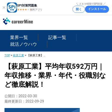
＼ スキマ時間でSPI対策 ／
SPI対策問題集
インストール
開く
★★★★
★
★
無料アプリ
業界一覧
記事一覧
就活ノウハウ
TOP
>
萩原工業
>
【萩原工業】平均年収592万円｜年収推移・業界・年代・役職別など徹底解説！
【萩原工業】平均年収592万円｜
年収推移・業界・年代・役職別な
ど徹底解説！
公開日：
2022-03-30
最終更新日：
2022-09-29