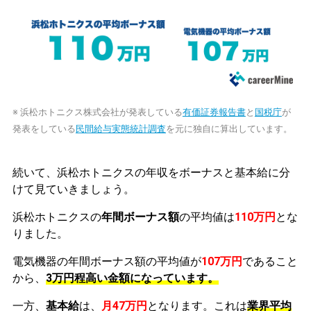
※ 浜松ホトニクス株式会社が発表している
有価証券報告書
と
国税庁
が
発表をしている
民間給与実態統計調査
を元に独自に算出しています。
続いて、浜松ホトニクスの年収をボーナスと基本給に分
けて見ていきましょう。
浜松ホトニクスの
年間ボーナス額
の平均値は
110万円
とな
りました。
電気機器の年間ボーナス額の平均値が
107万円
であること
から、
3万円程高い金額になっています。
一方、
基本給
は、
月47万円
となります。これは
業界平均