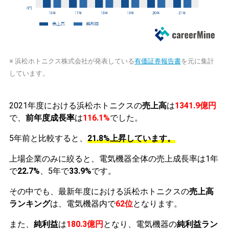
※ 浜松ホトニクス株式会社が発表している
有価証券報告書
を元に集計
しています。
2021年度における浜松ホトニクスの
売上高
は
1341.9億円
で、
前年度成長率
は
116.1%
でした。
5年前と比較すると、
21.8%上昇しています。
上場企業のみに絞ると、電気機器全体の売上成長率は1年
で
22.7%
、5年で
33.9%
です。
その中でも、最新年度における浜松ホトニクスの
売上高
ランキング
は、電気機器内で
62位
となります。
また、
純利益
は
180.3億円
となり、電気機器の
純利益ラン