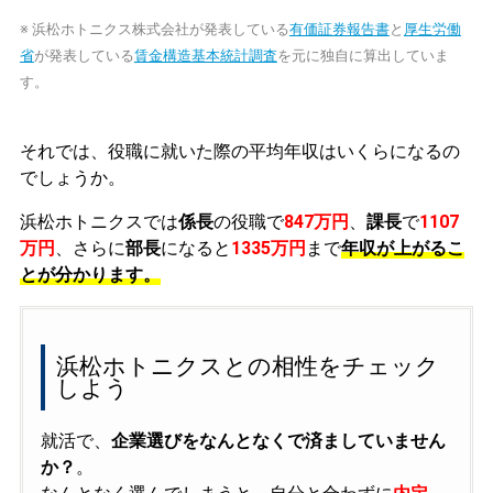
※ 浜松ホトニクス株式会社が発表している
有価証券報告書
と
厚生労働
省
が発表している
賃金構造基本統計調査
を元に独自に算出していま
す。
それでは、役職に就いた際の平均年収はいくらになるの
でしょうか。
浜松ホトニクスでは
係長
の役職で
847万円
、
課長
で
1107
万円
、さらに
部長
になると
1335万円
まで
年収が上がるこ
とが分かります。
浜松ホトニクスとの相性をチェック
しよう
就活で、
企業選びをなんとなくで済ましていません
か？
。