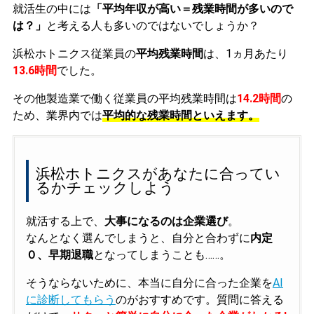
就活生の中には
「平均年収が高い＝残業時間が多いので
は？」
と考える人も多いのではないでしょうか？
浜松ホトニクス従業員の
平均残業時間
は、1ヵ月あたり
13.6時間
でした。
その他製造業で働く従業員の平均残業時間は
14.2時間
の
ため、業界内では
平均的な残業時間といえます。
浜松ホトニクスがあなたに合ってい
るかチェックしよう
就活する上で、
大事になるのは企業選び
。
なんとなく選んでしまうと、自分と合わずに
内定
０、早期退職
となってしまうことも……。
そうならないために、本当に自分に合った企業を
AI
に診断してもらう
のがおすすめです。質問に答える