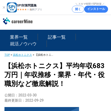
＼ スキマ時間でSPI対策 ／
SPI対策問題集
インストール
開く
★★★★
★
★
無料アプリ
業界一覧
記事一覧
就活ノウハウ
TOP
>
浜松ホトニクス
>
【浜松ホトニクス】平均年収683万円｜年収推移・業界・年代・役職別など徹底解説！
【浜松ホトニクス】平均年収683
万円｜年収推移・業界・年代・役
職別など徹底解説！
公開日：
2022-03-30
最終更新日：
2022-09-29