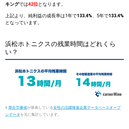
キング
では
42位
となります。
上記より、純利益の成長率は1年で
133.4%
、5年で
133.4%
となっています。
浜松ホトニクスの残業時間はどれくら
い？
※
厚生労働省
が発表している
女性の活躍推進企業データベースオープ
ンデータ
を元に集計しています。