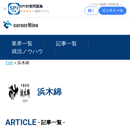
＼ スキマ時間でSPI対策 ／
SPI対策問題集
インストール
開く
★★★★
★
★
無料アプリ
業界一覧
記事一覧
就活ノウハウ
TOP
>
浜木綿
浜木綿
ARTICLE
- 記事一覧 -