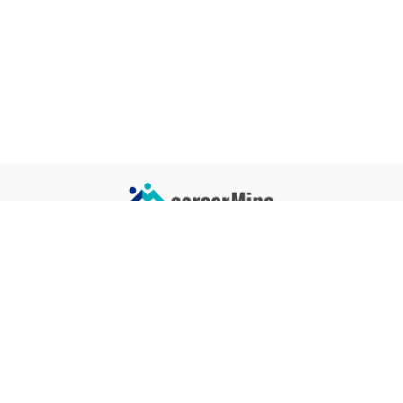
サイトコンテンツ
サイト情報
業界一覧
運営会社
企業一覧
プライバシーポリシー
タグ一覧
記事制作ポリシー
監修者メッセージ
編集部紹介
よくある質問