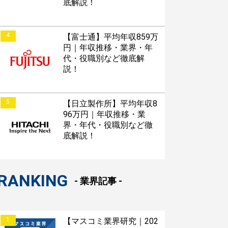
底解説！
4
【富士通】平均年収859万
円｜年収推移・業界・年
代・役職別など徹底解
説！
5
【日立製作所】平均年収8
96万円｜年収推移・業
界・年代・役職別など徹
底解説！
RANKING
- 業界記事 -
1
【マスコミ業界研究｜202