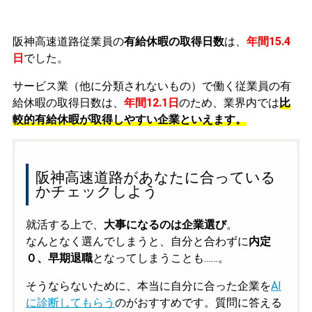
阪神高速道路従業員の
有給休暇の取得日数
は、
年間15.4
日
でした。
サービス業（他に分類されないもの）で働く従業員の有
給休暇の取得日数は、
年間12.1日
のため、業界内では
比
較的有給休暇が取得しやすい企業といえます。
阪神高速道路があなたに合っている
かチェックしよう
就活する上で、
大事になるのは企業選び
。
なんとなく選んでしまうと、自分と合わずに
内定
０、早期退職
となってしまうことも……。
そうならないために、本当に自分に合った企業を
AI
に診断してもらう
のがおすすめです。質問に答える