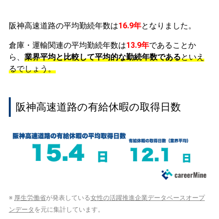
阪神高速道路の平均勤続年数は
16.9年
となりました。
倉庫・運輸関連の平均勤続年数は
13.9年
であることか
ら、
業界平均と比較して平均的な勤続年数である
といえ
るでしょう。
阪神高速道路の有給休暇の取得日数
※
厚生労働省
が発表している
女性の活躍推進企業データベースオープ
ンデータ
を元に集計しています。