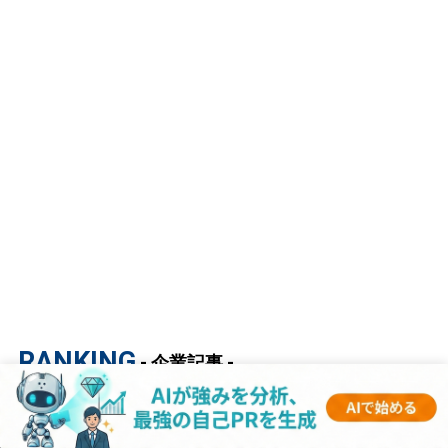
RANKING
- 企業記事 -
1
【キーエンス】平均年収2182万円｜年収推
移・業界・年代・役職別など徹底解説！