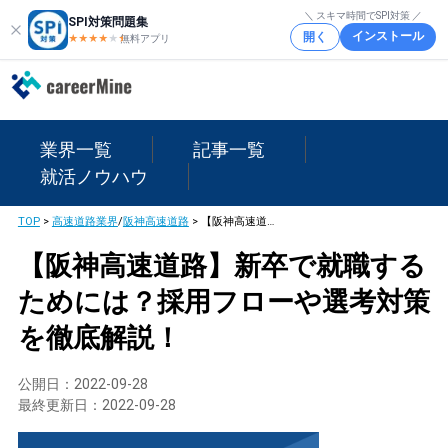
＼ スキマ時間でSPI対策 ／
SPI対策問題集
インストール
開く
★★★★
★
★
無料アプリ
業界一覧
記事一覧
就活ノウハウ
TOP
>
高速道路業界
/
阪神高速道路
>
【阪神高速道路】新卒で就職するためには？採用フローや選考対策を徹底解説！
【阪神高速道路】新卒で就職する
ためには？採用フローや選考対策
を徹底解説！
公開日：
2022-09-28
最終更新日：
2022-09-28