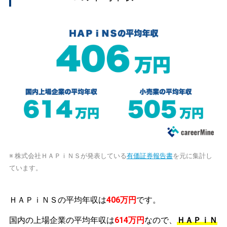
※ 株式会社ＨＡＰｉＮＳが発表している
有価証券報告書
を元に集計し
ています。
ＨＡＰｉＮＳの平均年収は
406万円
です。
国内の上場企業の平均年収は
614万円
なので、
ＨＡＰｉＮ