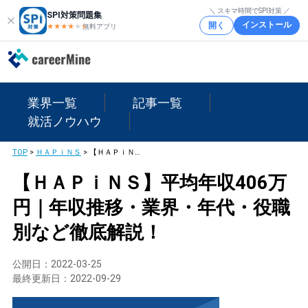
＼ スキマ時間でSPI対策 ／
SPI対策問題集
インストール
開く
★★★★
★
★
無料アプリ
業界一覧
記事一覧
就活ノウハウ
TOP
>
ＨＡＰｉＮＳ
>
【ＨＡＰｉＮＳ】平均年収406万円｜年収推移・業界・年代・役職別など徹底解説！
【ＨＡＰｉＮＳ】平均年収406万
円｜年収推移・業界・年代・役職
別など徹底解説！
公開日：
2022-03-25
最終更新日：
2022-09-29