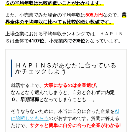
Ｓの平均年収は比較的低いことがわかります。
また、小売業でみた場合の平均年収は
505万円
なので、
業
界全体の平均年収に比べても比較的低い数値です。
上場企業における平均年収ランキングでは、ＨＡＰｉＮ
Ｓは全体で
4107位
、小売業内で
298位
となっています。
ＨＡＰｉＮＳがあなたに合っている
かチェックしよう
就活する上で、
大事になるのは企業選び
。
なんとなく選んでしまうと、自分と合わずに
内定
０、早期退職
となってしまうことも……。
そうならないために、本当に自分に合った企業を
AI
に診断してもらう
のがおすすめです。質問に答える
だけで、
サクッと簡単に自分に合った企業がわかる!