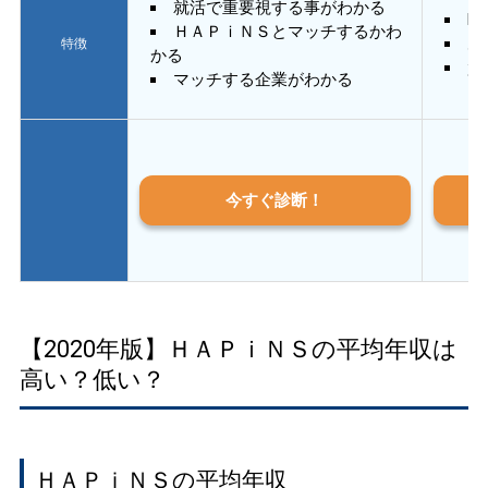
就活で重要視する事がわかる
E
ＨＡＰｉＮＳとマッチするかわ
あ
特徴
かる
質
マッチする企業がわかる
今すぐ診断！
【2020年版】ＨＡＰｉＮＳの平均年収は
高い？低い？
ＨＡＰｉＮＳの平均年収