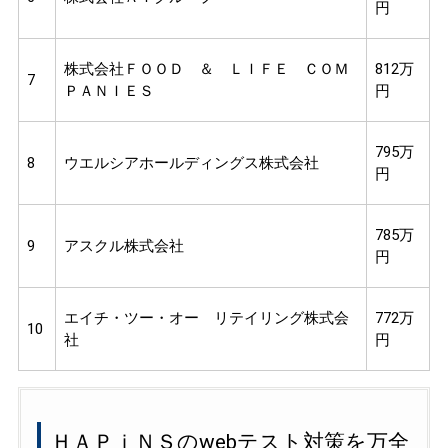
円
株式会社ＦＯＯＤ ＆ ＬＩＦＥ ＣＯＭ
812万
7
ＰＡＮＩＥＳ
円
795万
8
ウエルシアホールディングス株式会社
円
785万
9
アスクル株式会社
円
エイチ・ツー・オー リテイリング株式会
772万
10
社
円
ＨＡＰｉＮＳのwebテスト対策を万全