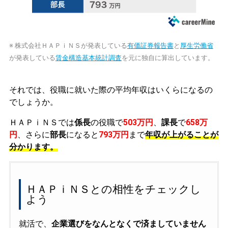
※ 株式会社ＨＡＰｉＮＳが発表している
有価証券報告書
と
厚生労働省
が発表している
賃金構造基本統計調査
を元に独自に算出しています。
それでは、役職に就いた際の平均年収はいくらになるの
でしょうか。
ＨＡＰｉＮＳでは
係長
の役職で
503万円
、
課長
で
658万
円
、さらに
部長
になると
793万円
まで
年収が上がることが
分かります。
ＨＡＰｉＮＳとの相性をチェックし
よう
就活で、
企業選びをなんとなくで済ましていません