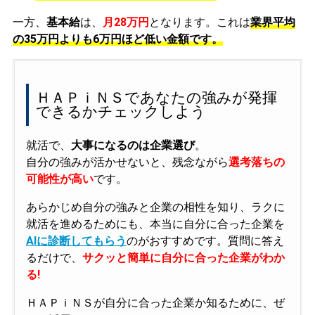
一方、
基本給
は、
月28万円
となります。これは
業界平均
の
35万円よりも6万円ほど低い金額です。
ＨＡＰｉＮＳであなたの強みが発揮
できるかチェックしよう
就活で、
大事になるのは企業選び
。
自分の強みが活かせないと、残念ながら
選考落ちの
可能性が高い
です。
あらかじめ自分の強みと企業の相性を知り、ラクに
就活を進めるためにも、本当に自分に合った企業を
AIに診断してもらう
のがおすすめです。質問に答え
るだけで、
サクッと簡単に自分に合った企業がわか
る!
ＨＡＰｉＮＳが自分に合った企業か知るために、ぜ