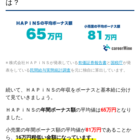
は？
※ 株式会社ＨＡＰｉＮＳが発表している
有価証券報告書
と
国税庁
が発
表をしている
民間給与実態統計調査
を元に独自に算出しています。
続いて、ＨＡＰｉＮＳの年収をボーナスと基本給に分け
て見ていきましょう。
ＨＡＰｉＮＳの
年間ボーナス額
の平均値は
65万円
となり
ました。
小売業の年間ボーナス額の平均値が
81万円
であることか
ら、
16万円程低い金額になっています。