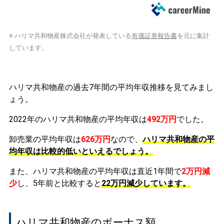
※ ハリマ共和物産株式会社が発表している
有価証券報告書
を元に集計
しています。
ハリマ共和物産の過去7年間の平均年収推移を見てみまし
ょう。
2022年のハリマ共和物産の平均年収は
492万円
でした。
卸売業の平均年収は
626万円
なので、
ハリマ共和物産の平
均年収は比較的低いといえるでしょう。
また、ハリマ共和物産の平均年収は直近1年間で
2万円
減
少
し、5年前と比較すると
22万円
減少
しています。
ハリマ共和物産のボーナス額