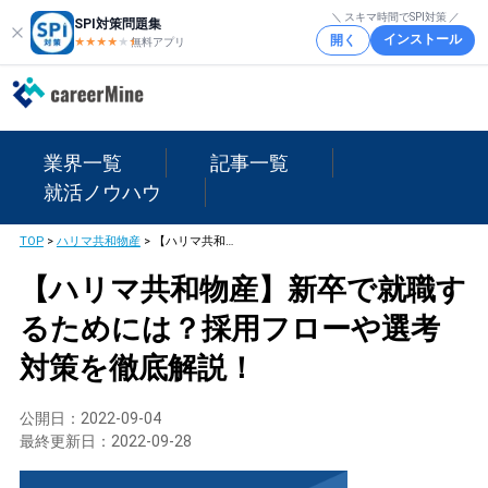
＼ スキマ時間でSPI対策 ／
SPI対策問題集
インストール
開く
★★★★
★
★
無料アプリ
業界一覧
記事一覧
就活ノウハウ
TOP
>
ハリマ共和物産
>
【ハリマ共和物産】新卒で就職するためには？採用フローや選考対策を徹底解説！
【ハリマ共和物産】新卒で就職す
るためには？採用フローや選考
対策を徹底解説！
公開日：
2022-09-04
最終更新日：
2022-09-28