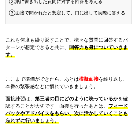
②紙に書き出した質問に対する回答を考える
③面接で聞かれたと想定して、口に出して実際に答える
これを何度も繰り返すことで、様々な質問に回答するパ
ターンが想定できると共に、
回答力も身についていきま
す。
ここまで準備ができたら、あとは
模擬面接
を繰り返し、
本番の緊張感などに慣れ
ていきましょう。
面接練習は、
第三者の目にどのように映っているか
を確
認することが大切です。面接を行ったあとは、
フィード
バックやアドバイスをもらい、次に活かしていくことも
忘れずに行いましょう。