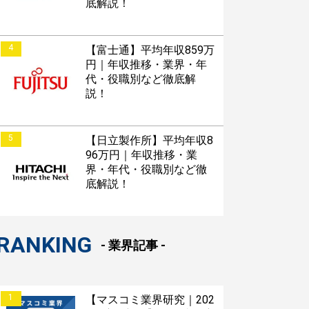
底解説！
4
【富士通】平均年収859万
円｜年収推移・業界・年
代・役職別など徹底解
説！
5
【日立製作所】平均年収8
96万円｜年収推移・業
界・年代・役職別など徹
底解説！
RANKING
- 業界記事 -
1
【マスコミ業界研究｜202