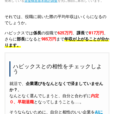
発表している
賃金構造基本統計調査
を元に独自に算出しています。
それでは、役職に就いた際の平均年収はいくらになるの
でしょうか。
ハビックスでは
係長
の役職で
625万円
、
課長
で
817万円
、
さらに
部長
になると
985万円
まで
年収が上がることが分か
ります。
ハビックスとの相性をチェックしよ
う
就活で、
企業選びをなんとなくで済ましていません
か？
。
なんとなく選んでしまうと、自分と合わずに
内定
０、早期退職
となってしまうことも……。
そうならないために、自分と相性のいい企業を
AIに