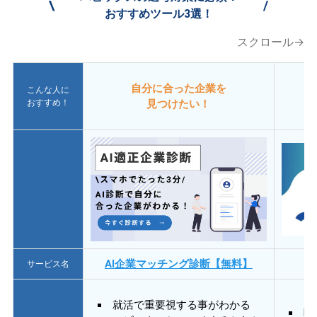
\
/
おすすめツール3選！
スクロール→
自分に合った企業を
こんな人に
おすすめ！
見つけたい！
AI企業マッチング診断【無料】
サービス名
就活で重要視する事がわかる
E