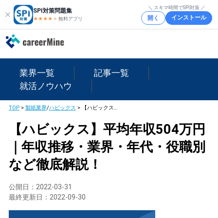
＼ スキマ時間でSPI対策 ／
SPI対策問題集
インストール
開く
★★★★
★
★
無料アプリ
業界一覧
記事一覧
就活ノウハウ
TOP
>
製紙業界
/
ハビックス
>
【ハビックス】平均年収504万円｜年収推移・業界・年代・役職別など徹底解説！
【ハビックス】平均年収504万円
｜年収推移・業界・年代・役職別
など徹底解説！
公開日：
2022-03-31
最終更新日：
2022-09-30