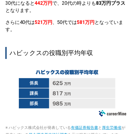
30代になると
442万円
で、20代の時よりも
83万円プラス
となります。
さらに40代は
521万円
、50代では
581万円
となっていま
す。
ハビックスの役職別平均年収
※ ハビックス株式会社が発表している
有価証券報告書
と
厚生労働省
が