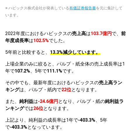
※ ハビックス株式会社が発表している
有価証券報告書
を元に集計して
います。
2022年度におけるハビックスの
売上高
は
103.7億円
で、
前
年度成長率
は
102.5%
でした。
5年前と比較すると、
13.3%減少しています。
上場企業のみに絞ると、パルプ・紙全体の売上成長率は1
年で
107.2%
、5年で
111.1%
です。
その中でも、最新年度におけるハビックスの
売上高ラン
キング
は、パルプ・紙内で
22位
となります。
また、
純利益
は
-24.6億円
となり、パルプ・紙の
純利益ラ
ンキング
では
26位
となります。
上記より、純利益の成長率は1年で
-403.3%
、5年
で
-403.3%
となっています。