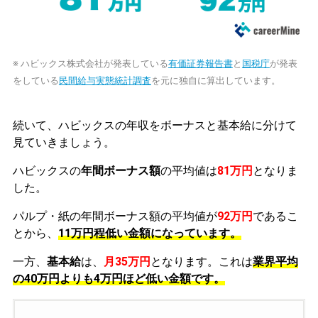
※ ハビックス株式会社が発表している
有価証券報告書
と
国税庁
が発表
をしている
民間給与実態統計調査
を元に独自に算出しています。
続いて、ハビックスの年収をボーナスと基本給に分けて
見ていきましょう。
ハビックスの
年間ボーナス額
の平均値は
81万円
となりま
した。
パルプ・紙の年間ボーナス額の平均値が
92万円
であるこ
とから、
11万円程低い金額になっています。
一方、
基本給
は、
月35万円
となります。これは
業界平均
の
40万円よりも4万円ほど低い金額です。