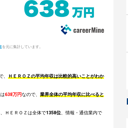
書
を元に集計しています。
で、
ＨＥＲＯＺの平均年収は比較的高いことがわか
収は
638万円
なので、
業界全体の平均年収に比べると
は、ＨＥＲＯＺは全体で
1358位
、情報・通信業内で