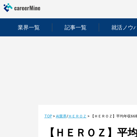
業界一覧
記事一覧
就活ノウ
TOP
>
AI業界
/
ＨＥＲＯＺ
>
【ＨＥＲＯＺ】平均