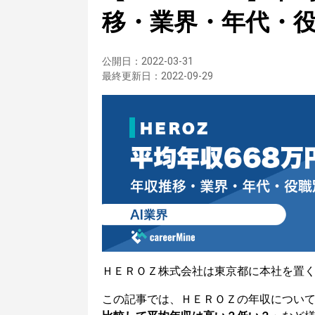
移・業界・年代・
公開日：
2022-03-31
最終更新日：
2022-09-29
ＨＥＲＯＺ株式会社は東京都に本社を置く
この記事では、ＨＥＲＯＺの年収につい