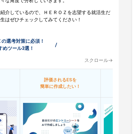
様々な角度で分析していきます。
も紹介しているので、ＨＥＲＯＺを志望する就活生だ
活生はぜひチェックしてみてください！
Ｚの選考対策に必須！
/
すめツール3選！
スクロール→
評価されるESを
今
簡単に作成したい！
添削