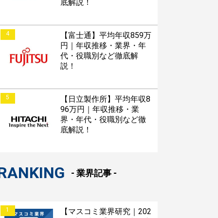
底解説！
4
【富士通】平均年収859万
円｜年収推移・業界・年
代・役職別など徹底解
説！
5
【日立製作所】平均年収8
96万円｜年収推移・業
界・年代・役職別など徹
底解説！
RANKING
- 業界記事 -
1
【マスコミ業界研究｜202