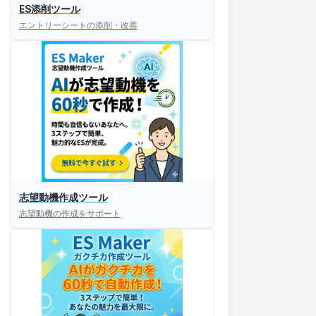
ES添削ツール
エントリーシートの添削・改善
すぐESを
志望動機作成ツール
してほしい！
志望動機の作成をサポート