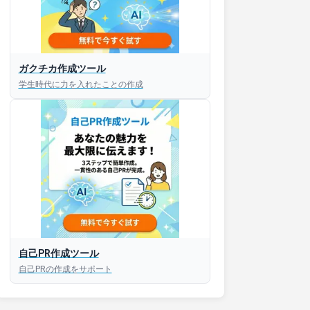
接対策アプリ【無料】
ガクチカ作成ツール
学生時代に力を入れたことの作成
以内にあなたのESを添削
以内にあなただけのESを
対話して面接練習ができ
S版はこちら
自己PR作成ツール
roid版はこちら
自己PRの作成をサポート