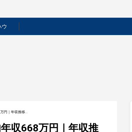
ハウ
【ＨＥＲＯＺ】平均年収668万円｜年収推移・業界・年代・役職別など徹底解説！
年収668万円｜年収推