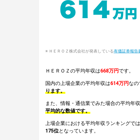
※ ＨＥＲＯＺ株式会社が発表している
有価証券報告
ＨＥＲＯＺの平均年収は
668万円
です。
国内の上場企業の平均年収は
614万円
なの
ります。
また、情報・通信業でみた場合の平均年
平均的な数値です。
上場企業における平均年収ランキングで
175位
となっています。