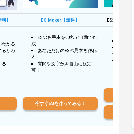
無料】
ES Maker【無料】
ES添削・面
ESのお手本を60秒で自動で作
30秒
がわかる
成
30秒
するかわ
あなただけのESの見本を作れ
作成
る
AIと
かる
質問や文字数を自由に設定
る
可！
iO
今すぐESを作ってみる！
And