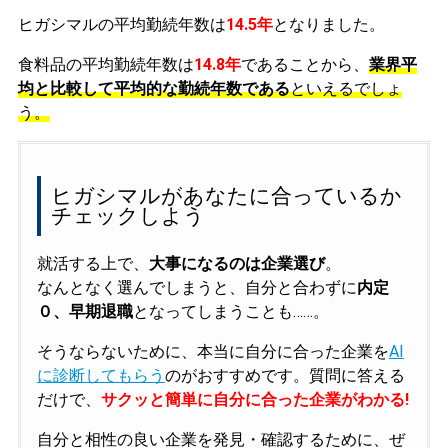
ヒガシマルの平均勤続年数は
14.5年
となりました。
食料品の平均勤続年数は
14.8年
であることから、
業界平
均と比較して平均的な勤続年数である
といえるでしょ
う。
ヒガシマルがあなたに合っているか
チェックしよう
就活する上で、
大事になるのは企業選び
。
なんとなく選んでしまうと、自分と合わずに
内定
０、早期退職
となってしまうことも……。
そうならないために、本当に自分に合った企業を
AI
に診断してもらう
のがおすすめです。質問に答える
だけで、
サクッと簡単に自分に合った企業がわかる!
自分と相性の良い企業を発見・確認するために、ぜ