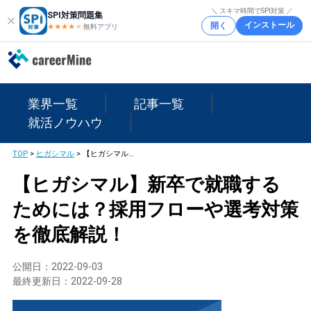
＼ スキマ時間でSPI対策 ／
SPI対策問題集
インストール
開く
★★★★
★
★
無料アプリ
業界一覧
記事一覧
就活ノウハウ
TOP
>
ヒガシマル
>
【ヒガシマル】新卒で就職するためには？採用フローや選考対策を徹底解説！
【ヒガシマル】新卒で就職する
ためには？採用フローや選考対策
を徹底解説！
公開日：
2022-09-03
最終更新日：
2022-09-28