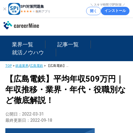
＼ スキマ時間でSPI対策 ／
SPI対策問題集
インストール
開く
★★★★
★
★
無料アプリ
業界一覧
記事一覧
就活ノウハウ
TOP
>
鉄道業界
/
広島電鉄
>
【広島電鉄】平均年収509万円｜年収推移・業界・年代・役職別など徹底解説！
【広島電鉄】平均年収509万円｜
年収推移・業界・年代・役職別な
ど徹底解説！
公開日：
2022-03-31
最終更新日：
2022-09-18