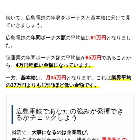
続いて、広島電鉄の年収をボーナスと基本給に分けて見
ていきましょう。
広島電鉄の
年間ボーナス額
の平均値は
81万円
となりまし
た。
陸運業の年間ボーナス額の平均値が
85万円
であることか
ら、
4万円程低い金額になっています。
一方、
基本給
は、
月35万円
となります。これは
業界平均
の
37万円よりも1万円ほど低い金額です。
広島電鉄であなたの強みが発揮でき
るかチェックしよう
就活で、
大事になるのは企業選び
。
自分の強みが活かせないと、残念ながら
選考落ちの