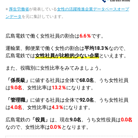
※
厚生労働省
が発表している
女性の活躍推進企業データベースオープ
ンデータ
を元に集計しています。
広島電鉄で働く女性社員の割合は
6.6％
です。
運輸業、郵便業で働く女性の割合は
平均18.3％
なので、
広島電鉄では
女性社員が比較的少ない企業
といえます。
また、役職別に女性比率をみてみましょう。
「係長級」
に値する社員は全体で
68.0名
、うち女性社員
は
9.0名
、女性比率は
13.2％
になります。
「管理職」
に値する社員は全体で
92.0名
、うち女性社員
は
4.0名
、女性比率は
4.3％
になります。
広島電鉄の
「役員」
は、現在
9.0名
。うち女性役員は
0.0名
なので、女性比率は
0.0％
となります。