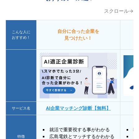
スクロール→
自分に合った企業を
こんな人に
おすすめ！
見つけたい！
AI企業マッチング診断【無料】
サービス名
就活で重要視する事がわかる
E
広島電鉄とマッチするかわかる
あ
特徴