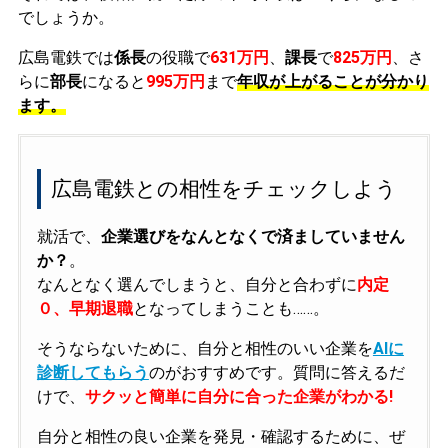
でしょうか。
広島電鉄では
係長
の役職で
631万円
、
課長
で
825万円
、さ
らに
部長
になると
995万円
まで
年収が上がることが分かり
ます。
広島電鉄との相性をチェックしよう
就活で、
企業選びをなんとなくで済ましていません
か？
。
なんとなく選んでしまうと、自分と合わずに
内定
０、早期退職
となってしまうことも……。
そうならないために、自分と相性のいい企業を
AIに
診断してもらう
のがおすすめです。質問に答えるだ
けで、
サクッと簡単に自分に合った企業がわかる!
自分と相性の良い企業を発見・確認するために、ぜ