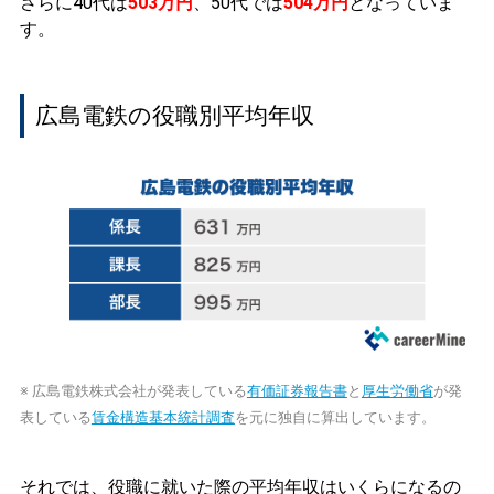
さらに40代は
503万円
、50代では
504万円
となっていま
す。
広島電鉄の役職別平均年収
※ 広島電鉄株式会社が発表している
有価証券報告書
と
厚生労働省
が発
表している
賃金構造基本統計調査
を元に独自に算出しています。
それでは、役職に就いた際の平均年収はいくらになるの