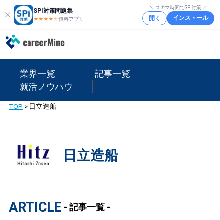
＼ スキマ時間でSPI対策 ／
SPI対策問題集
インストール
開く
★★★★
★
★
無料アプリ
業界一覧
記事一覧
就活ノウハウ
TOP
>
日立造船
日立造船
ARTICLE
- 記事一覧 -