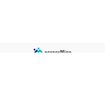
サイトコンテンツ
サイト情報
業界一覧
運営会社
企業一覧
プライバシーポリシー
タグ一覧
記事制作ポリシー
監修者メッセージ
編集部紹介
よくある質問