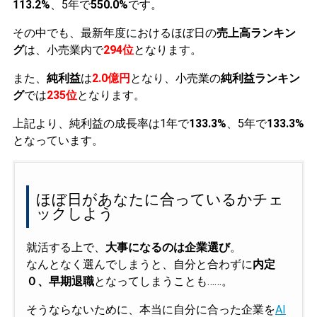
113.2%
、5年で
550.0%
です。
その中でも、最新年度におけるほぼ日の
売上高ランキン
グ
は、小売業内で
294位
となります。
また、
純利益
は
2.0億円
となり、小売業の
純利益ランキン
グ
では
235位
となります。
上記より、純利益の成長率は1年で
133.3%
、5年で
133.3%
となっています。
ほぼ日があなたに合っているかチェ
ックしよう
就活する上で、
大事になるのは企業選び
。
なんとなく選んでしまうと、自分と合わずに
内定
０、早期退職
となってしまうことも……。
そうならないために、本当に自分に合った企業を
AI