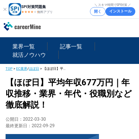
＼ スキマ時間でSPI対策 ／
SPI対策問題集
インストール
開く
★★★★
★
★
無料アプリ
業界一覧
記事一覧
就活ノウハウ
TOP
>
EC業界
/
ほぼ日
>
【ほぼ日】平均年収677万円｜年収推移・業界・年代・役職別など徹底解説！
【ほぼ日】平均年収677万円｜年
収推移・業界・年代・役職別など
徹底解説！
公開日：
2022-03-30
最終更新日：
2022-09-29