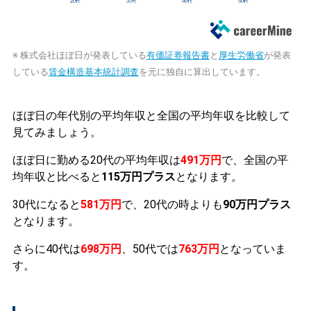
※ 株式会社ほぼ日が発表している
有価証券報告書
と
厚生労働省
が発表
している
賃金構造基本統計調査
を元に独自に算出しています。
ほぼ日の年代別の平均年収と全国の平均年収を比較して
見てみましょう。
ほぼ日に勤める20代の平均年収は
491万円
で、全国の平
均年収と比べると
115万円プラス
となります。
30代になると
581万円
で、20代の時よりも
90万円プラス
となります。
さらに40代は
698万円
、50代では
763万円
となっていま
す。