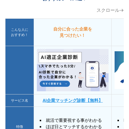
スクロール→
自分に合った企業を
こんな人に
おすすめ！
見つけたい！
AI企業マッチング診断【無料】
サービス名
就活で重要視する事がわかる
E
ほぼ日とマッチするかわかる
あ
特徴