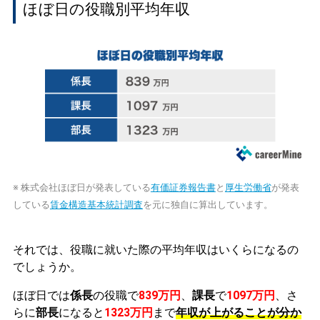
ほぼ日の役職別平均年収
※ 株式会社ほぼ日が発表している
有価証券報告書
と
厚生労働省
が発表
している
賃金構造基本統計調査
を元に独自に算出しています。
それでは、役職に就いた際の平均年収はいくらになるの
でしょうか。
ほぼ日では
係長
の役職で
839万円
、
課長
で
1097万円
、さ
らに
部長
になると
1323万円
まで
年収が上がることが分か