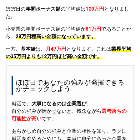
ほぼ日の
年間ボーナス額
の平均値は
109万円
となりまし
た。
小売業の年間ボーナス額の平均値が
81万円
であることか
ら、
28万円程高い金額になっています。
一方、
基本給
は、
月47万円
となります。これは
業界平均
の
35万円よりも12万円ほど高い金額です。
ほぼ日であなたの強みが発揮できる
かチェックしよう
就活で、
大事になるのは企業選び
。
自分の強みが活かせないと、残念ながら
選考落ちの
可能性が高い
です。
あらかじめ自分の強みと企業の相性を知り、ラクに
就活を進めるためにも、本当に自分に合った企業を