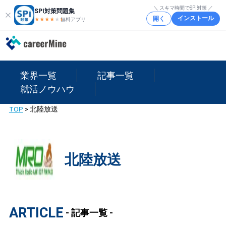
＼ スキマ時間でSPI対策 ／
SPI対策問題集
インストール
開く
★★★★
★
★
無料アプリ
業界一覧
記事一覧
就活ノウハウ
TOP
>
北陸放送
北陸放送
ARTICLE
- 記事一覧 -