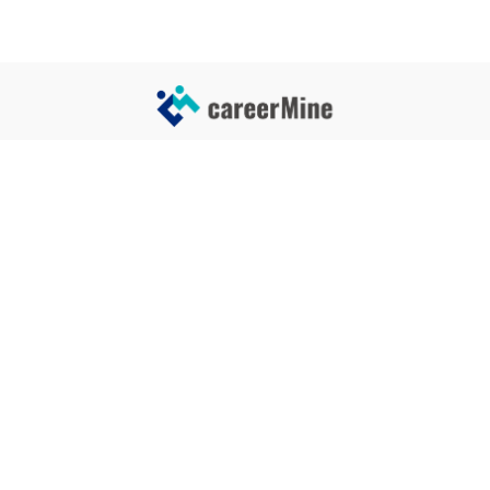
サイトコンテンツ
サイト情報
業界一覧
運営会社
企業一覧
プライバシーポリシー
タグ一覧
記事制作ポリシー
監修者メッセージ
編集部紹介
よくある質問
お問い合せ
関連サービス
おすすめ記事
就活タイムズ
【自己PRと長所の違い】効果的
な書き方と注意点を解説！｜例
年収チェッカー
文あり