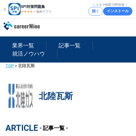
＼ スキマ時間でSPI対策 ／
SPI対策問題集
インストール
開く
★★★★
★
★
無料アプリ
業界一覧
記事一覧
就活ノウハウ
TOP
>
北陸瓦斯
北陸瓦斯
ARTICLE
- 記事一覧 -