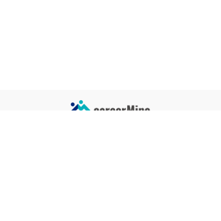
サイトコンテンツ
サイト情報
業界一覧
運営会社
企業一覧
プライバシーポリシー
タグ一覧
記事制作ポリシー
監修者メッセージ
編集部紹介
よくある質問