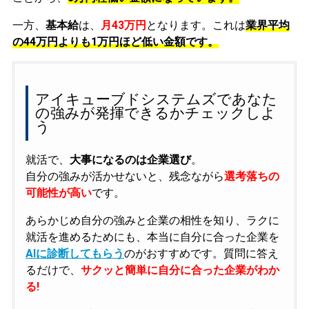
一方、
基本給
は、
月43万円
となります。これは
業界平均
の
44万円よりも1万円ほど低い金額です。
アイキューブドシステムズであなた
の強みが発揮できるかチェックしよ
う
就活で、
大事になるのは企業選び
。
自分の強みが活かせないと、残念ながら
選考落ちの
可能性が高い
です。
あらかじめ自分の強みと企業の相性を知り、ラクに
就活を進めるためにも、本当に自分に合った企業を
AIに診断してもらう
のがおすすめです。質問に答え
るだけで、
サクッと簡単に自分に合った企業がわか
る!