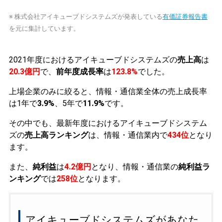
※ 株式会社アイキューブドシステムズが発表している
有価証券報告書
を元に集計しています。
2021年度におけるアイキューブドシステムズの
売上高
は
20.3億円
で、
前年度成長率
は
123.8%
でした。
上場企業のみに絞ると、情報・通信業全体の売上成長率
は1年で
3.9%
、5年で
11.9%
です。
その中でも、最新年度におけるアイキューブドシステム
ズの
売上高ランキング
は、情報・通信業内で
434位
となり
ます。
また、
純利益
は
4.2億円
となり、情報・通信業の
純利益ラ
ンキング
では
258位
となります。
アイキューブドシステムズがあなた