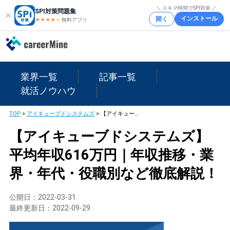
＼ スキマ時間でSPI対策 ／
SPI対策問題集
インストール
開く
★★★★
★
★
無料アプリ
業界一覧
記事一覧
就活ノウハウ
TOP
>
アイキューブドシステムズ
>
【アイキューブドシステムズ】平均年収616万円｜年収推移・業界・年代・役職別など徹底解説！
【アイキューブドシステムズ】
平均年収616万円｜年収推移・業
界・年代・役職別など徹底解説！
公開日：
2022-03-31
最終更新日：
2022-09-29