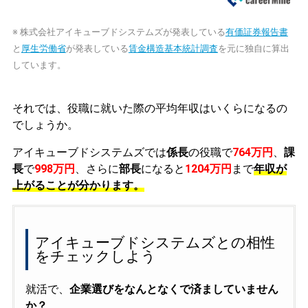
※ 株式会社アイキューブドシステムズが発表している
有価証券報告書
と
厚生労働省
が発表している
賃金構造基本統計調査
を元に独自に算出
しています。
それでは、役職に就いた際の平均年収はいくらになるの
でしょうか。
アイキューブドシステムズでは
係長
の役職で
764万円
、
課
長
で
998万円
、さらに
部長
になると
1204万円
まで
年収が
上がることが分かります。
アイキューブドシステムズとの相性
をチェックしよう
就活で、
企業選びをなんとなくで済ましていません
か？
。