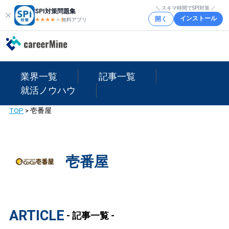
＼ スキマ時間でSPI対策 ／
SPI対策問題集
インストール
開く
★★★★
★
★
無料アプリ
業界一覧
記事一覧
就活ノウハウ
TOP
>
壱番屋
壱番屋
ARTICLE
- 記事一覧 -