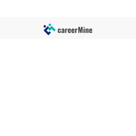
サイトコンテンツ
サイト情報
業界一覧
運営会社
企業一覧
プライバシーポリシー
タグ一覧
記事制作ポリシー
監修者メッセージ
編集部紹介
よくある質問
お問い合せ
関連サービス
おすすめ記事
就活タイムズ
【自己PRと長所の違い】効果的
な書き方と注意点を解説！｜例
年収チェッカー
文あり