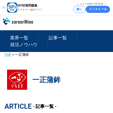
＼ スキマ時間でSPI対策 ／
SPI対策問題集
インストール
開く
★★★★
★
★
無料アプリ
業界一覧
記事一覧
就活ノウハウ
TOP
>
一正蒲鉾
一正蒲鉾
ARTICLE
- 記事一覧 -