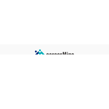
サイトコンテンツ
サイト情報
業界一覧
運営会社
企業一覧
プライバシーポリシー
タグ一覧
記事制作ポリシー
監修者メッセージ
編集部紹介
よくある質問