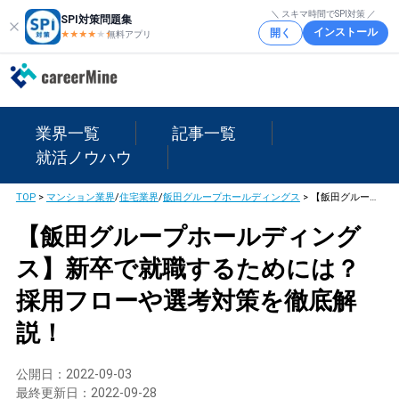
＼ スキマ時間でSPI対策 ／
SPI対策問題集
インストール
開く
★★★★
★
★
無料アプリ
業界一覧
記事一覧
就活ノウハウ
TOP
>
マンション業界
/
住宅業界
/
飯田グループホールディングス
>
【飯田グループホールディングス】新卒で就職するためには？採用フローや選考対策を徹底解説！
【飯田グループホールディング
ス】新卒で就職するためには？
採用フローや選考対策を徹底解
説！
公開日：
2022-09-03
最終更新日：
2022-09-28