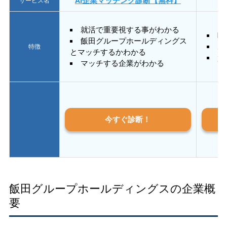
AI企業マッチング診断【無料】
サービス名
就活で重要視する事がわかる
E
飯田グループホールディングス
あ
特徴
とマッチするかわかる
質
マッチする企業がわかる
今すぐ診断！
飯田グループホールディングスの企業概
要