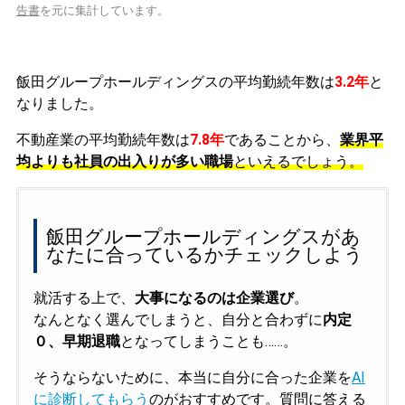
告書
を元に集計しています。
飯田グループホールディングスの平均勤続年数は
3.2年
と
なりました。
不動産業の平均勤続年数は
7.8年
であることから、
業界平
均よりも社員の出入りが多い職場
といえるでしょう。
飯田グループホールディングスがあ
なたに合っているかチェックしよう
就活する上で、
大事になるのは企業選び
。
なんとなく選んでしまうと、自分と合わずに
内定
０、早期退職
となってしまうことも……。
そうならないために、本当に自分に合った企業を
AI
に診断してもらう
のがおすすめです。質問に答える