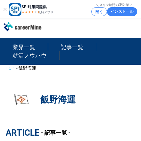
＼ スキマ時間でSPI対策 ／
SPI対策問題集
インストール
開く
★★★★
★
★
無料アプリ
業界一覧
記事一覧
就活ノウハウ
TOP
>
飯野海運
飯野海運
ARTICLE
- 記事一覧 -