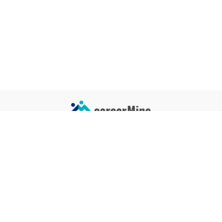
サイトコンテンツ
サイト情報
業界一覧
運営会社
企業一覧
プライバシーポリシー
タグ一覧
記事制作ポリシー
監修者メッセージ
編集部紹介
よくある質問